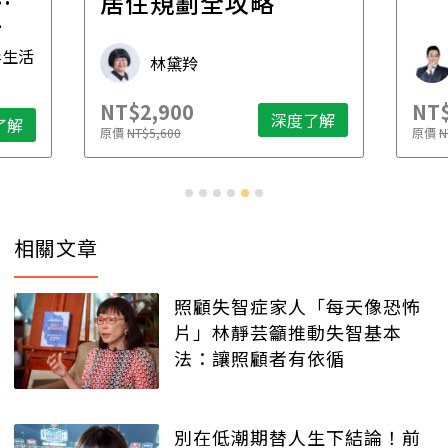
一
居住規劃全攻略
先
毒生活
林黛羚
NT$2,900
NT$
深度了解
了解
原價
NT$5,600
原價
N
相關文章
照顧失智症家人「每天像恐怖
片」林靜芸籲推動失智基本
法：讓照顧者有依循
別在低潮期替人生下結論！前