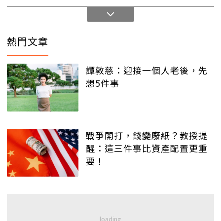
熱門文章
譚敦慈：迎接一個人老後，先
想5件事
戰爭開打，錢變廢紙？教授提
醒：這三件事比資產配置更重
要！