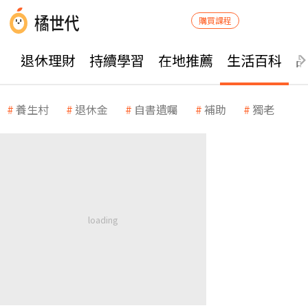
購買課程
退休理財
持續學習
在地推薦
生活百科
養生村
退休金
自書遺囑
補助
獨老