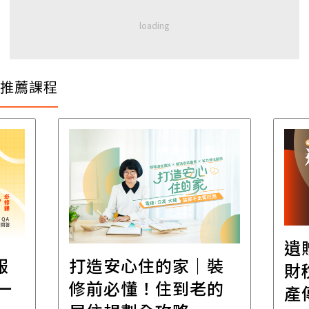
推薦課程
遺
報
打造安心住的家｜裝
財
一
修前必懂！住到老的
產