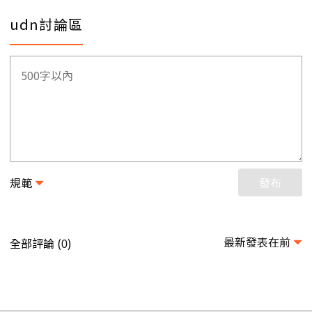
udn討論區
規範
發布
最新發表在前
全部評論 (
)
0