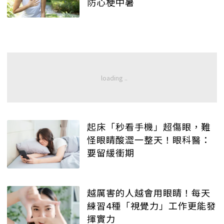
防心梗中暑
起床「秒看手機」超傷眼，難
怪眼睛酸澀一整天！眼科醫：
要留緩衝期
越厲害的人越會用眼睛！每天
練習4種「視覺力」工作更能發
揮實力