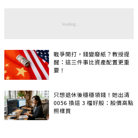
戰爭開打，錢變廢紙？教授提
醒：這三件事比資產配置更重
要！
只想退休後穩穩領錢！她出清
0056 換這 3 檔好股：股價高點
照樣買