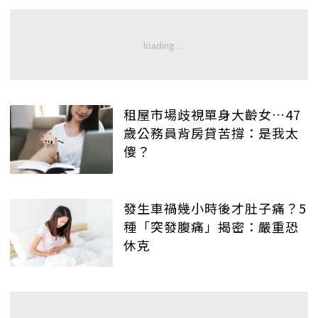
租屋市場歧視單身大齡女…47
歲公務員背房貸苦撐：是我太
傻？
發生車禍幾小時後才肚子痛？5
種「突發腹痛」揭密：嚴重恐
休克