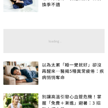
換季不適
以為太累「睡一覺就好」卻沒
再醒來…醫揭5種異常疲倦：疾
病悄悄奪命
別讓高溫引發心血管危機！掌
握「免費＋漸進」避暑：3 招