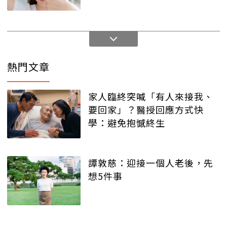
熱門文章
家人臨終突喊「有人來接我、
要回家」？醫授回應方式快
學：避免抱憾終生
譚敦慈：迎接一個人老後，先
想5件事