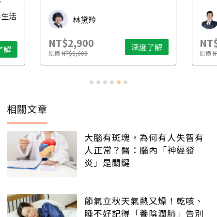
先
毒生活
林黛羚
NT$2,900
NT$
深度了解
了解
原價
NT$5,600
原價
N
相關文章
大腦有斑塊，為何有人失智有
人正常？醫：腦內「神經發
炎」是關鍵
節氣立秋天氣熱又燥！乾咳、
睡不好記得「養陰潤肺」告別