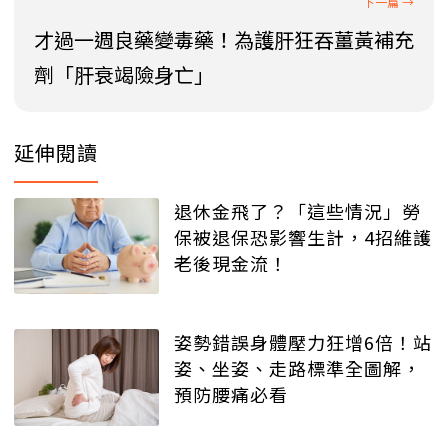
才過一週良藥變毒藥！為護肝狂吞薑黃補充
劑「肝衰竭險身亡」
延伸閱讀
退休金飛了？「這些情況」勞
保被退保恐影響生計，4招維護
老後現金流！
姿勢錯誤身體壓力狂增6倍！站
姿、坐姿、走路標準全圖解，
預防腰痛必看