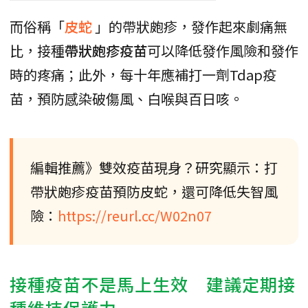
而俗稱「
皮蛇
」的帶狀皰疹，發作起來劇痛無
比，接種
帶狀皰疹疫苗
可以降低發作風險和發作
時的疼痛；此外，每十年應補打一劑Tdap疫
苗，預防感染破傷風、白喉與百日咳。
編輯推薦》雙效疫苗現身？研究顯示：打
帶狀皰疹疫苗預防皮蛇，還可降低失智風
險：
https://reurl.cc/W02n07
接種疫苗不是馬上生效 建議定期接
種維持保護力