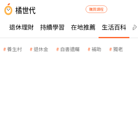
購買課程
退休理財
持續學習
在地推薦
生活百科
養生村
退休金
自書遺囑
補助
獨老