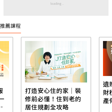
推薦課程
遺
報
打造安心住的家｜裝
財
一
修前必懂！住到老的
產
一
居住規劃全攻略