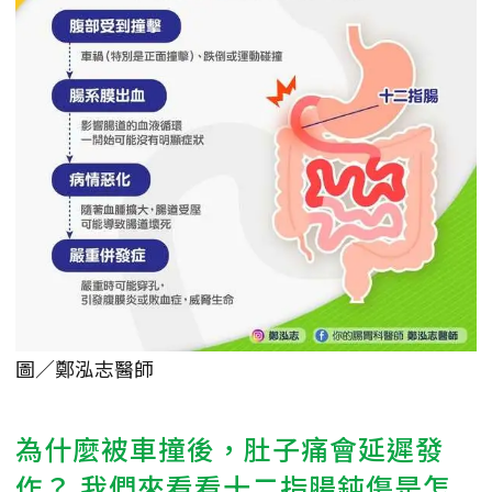
圖／鄭泓志醫師
為什麼被車撞後，肚子痛會延遲發
作？ 我們來看看十二指腸鈍傷是怎