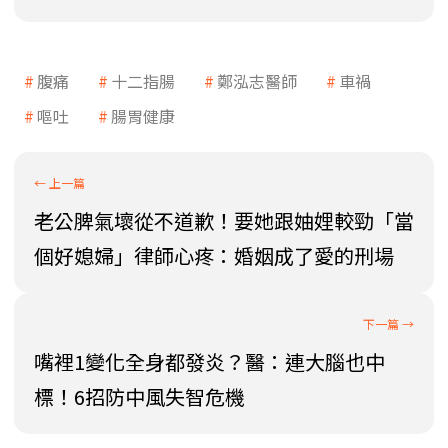
腹痛
十二指腸
鄭泓志醫師
車禍
嘔吐
腸胃健康
老公脾氣壞從不道歉！要她跟妯娌較勁「當
個好媳婦」律師心疼：婚姻成了愛的刑場
嘴裡1變化全身都發炎？醫：連大腦也中
標！6招防中風失智危機