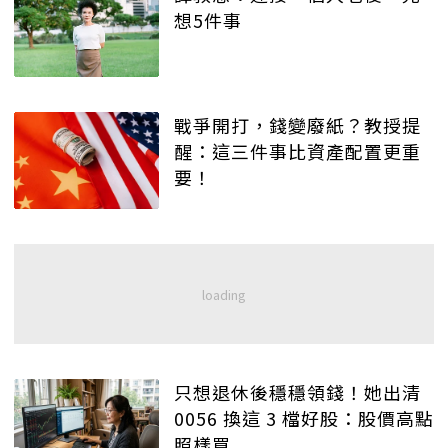
想5件事
戰爭開打，錢變廢紙？教授提
醒：這三件事比資產配置更重
要！
只想退休後穩穩領錢！她出清
0056 換這 3 檔好股：股價高點
照樣買