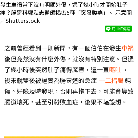
發生車禍當下沒有明顯外傷，過了幾小時才開始肚子
痛？腸胃科鄭泓志醫師揭密5種「突發腹痛」。 示意圖
／Shutterstock
用LINE傳送
之前曾經看到一則新聞，有一個伯伯在發生
車禍
後但竟然沒有什麼外傷，就沒有特別注意。但過
了幾小時後突然肚子痛得厲害，還一直
嘔吐
，
後來就醫後被證實為腸胃道的急症-
十二指腸
鈍
傷。好險及時發現，否則再拖下去，可能會導致
腸道壞死，甚至引發敗血症，後果不堪設想。