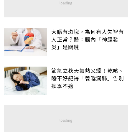
大腦有斑塊，為何有人失智有
人正常？醫：腦內「神經發
炎」是關鍵
節氣立秋天氣熱又燥！乾咳、
睡不好記得「養陰潤肺」告別
換季不適