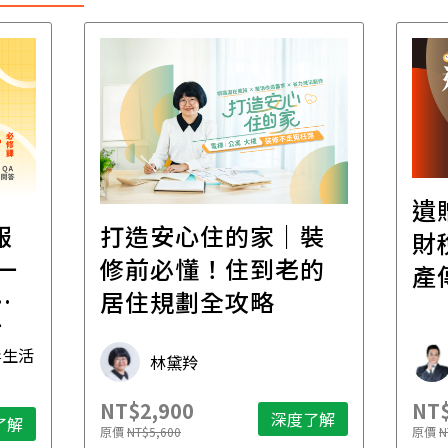
遺
報
打造安心住的家｜裝
財
一
修前必懂！住到老的
產
一
居住規劃全攻略
先
毒生活
林黛羚
NT$2,900
NT$
深度了解
了解
原價
NT$5,600
原價
N