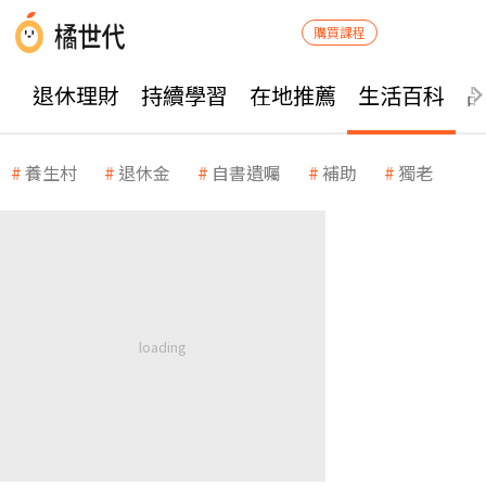
購買課程
退休理財
持續學習
在地推薦
生活百科
養生村
退休金
自書遺囑
補助
獨老