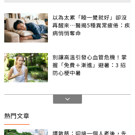
以為太累「睡一覺就好」卻沒
再醒來…醫揭5種異常疲倦：疾
病悄悄奪命
別讓高溫引發心血管危機！掌
握「免費＋漸進」避暑：3 招
防心梗中暑
熱門文章
譚敦慈：迎接一個人老後，先