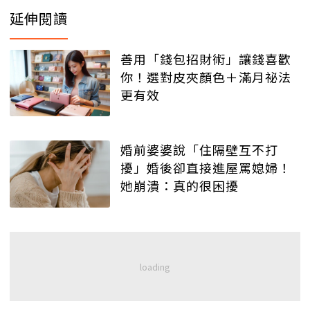
延伸閱讀
善用「錢包招財術」讓錢喜歡
你！選對皮夾顏色＋滿月祕法
更有效
婚前婆婆說「住隔壁互不打
擾」婚後卻直接進屋罵媳婦！
她崩潰：真的很困擾