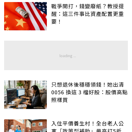
戰爭開打，錢變廢紙？教授提
醒：這三件事比資產配置更重
要！
只想退休後穩穩領錢！她出清
0056 換這 3 檔好股：股價高點
照樣買
入住平價養生村！全台老人公
寓「政策型補助」最高打5折