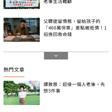
老後生活難顧
父驟逝留債務，留給孩子的
「400萬保單」差點被抵債！1
招挽回救命錢
熱門文章
譚敦慈：迎接一個人老後，先
想5件事