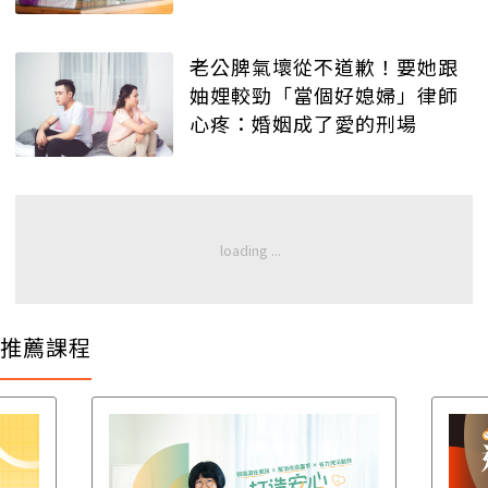
老公脾氣壞從不道歉！要她跟
妯娌較勁「當個好媳婦」律師
心疼：婚姻成了愛的刑場
推薦課程