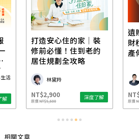
遺
報
打造安心住的家｜裝
財
一
修前必懂！住到老的
產
一
居住規劃全攻略
先
毒生活
林黛羚
NT$2,900
NT$
深度了解
了解
原價
NT$5,600
原價
N
相關文章