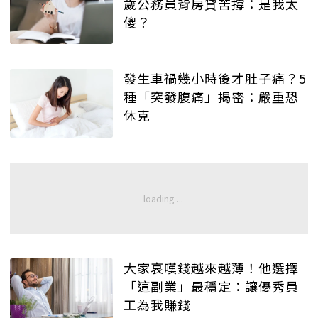
歲公務員背房貸苦撐：是我太
傻？
發生車禍幾小時後才肚子痛？5
種「突發腹痛」揭密：嚴重恐
休克
大家哀嘆錢越來越薄！他選擇
「這副業」最穩定：讓優秀員
工為我賺錢