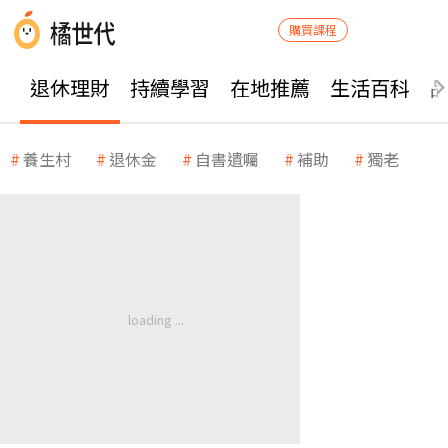
購買課程
退休理財
持續學習
在地推薦
生活百科
養生村
退休金
自書遺囑
補助
獨老