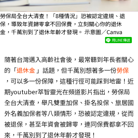
勞保局全台大清查！「8種情況」恐被認定違規、退
保，導致年資歸零拿不回保費，立刻關心你的退休
金，千萬別到了退休年齡才發現。 示意圖／Canva
用LINE傳送
隨著台灣邁入高齡社會後，最常聽到年長者關心
的「
退休金
」話題，但千萬別想著多一份
勞保
，可以多一份保障，這種行徑可能踩到地雷！近
期youtuber萃智靈光在頻道影片指出，勞保局
全台大清查，舉凡雙重加保、掛名投保、旅居國
外名義加保者等八類情形，恐被認定違規，從而
被退保，甚至年資會被歸零，連同保費都拿不回
來，千萬別到了退休年齡才發現！