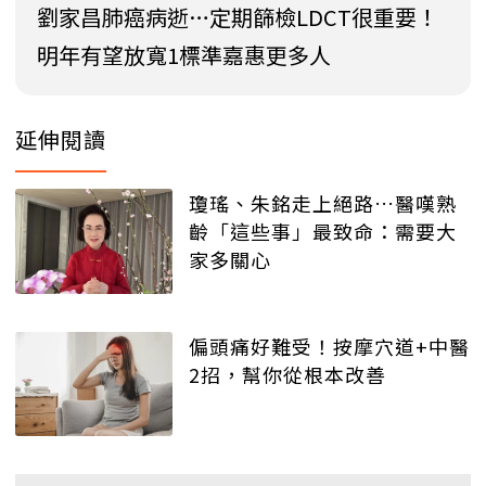
劉家昌肺癌病逝…定期篩檢LDCT很重要！
明年有望放寬1標準嘉惠更多人
延伸閱讀
瓊瑤、朱銘走上絕路…醫嘆熟
齡「這些事」最致命：需要大
家多關心
偏頭痛好難受！按摩穴道+中醫
2招，幫你從根本改善