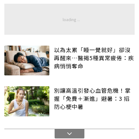
以為太累「睡一覺就好」卻沒
再醒來…醫揭5種異常疲倦：疾
病悄悄奪命
別讓高溫引發心血管危機！掌
握「免費＋漸進」避暑：3 招
防心梗中暑