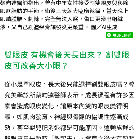
蔡昀達醫師指出，曾有中年女性接受割雙眼皮與移除
眼眶脂肪的手術，術後三天就大嗑麻辣鍋，當天晚上
眼睛腫脹、刺辣，完全無法入眠，傷口更滲出組織
液，又自己亂塗藥膏讓發炎更嚴重。 圖／AI生成
用LINE傳送
雙眼皮
有機會後天長出來？ 割雙眼
皮可改善大小眼？
從小是單眼皮，長大後只能選擇割雙眼皮嗎？粹
究美學診所蔡昀達醫師表示，成長過程有許多因
素會造成眼皮變化，讓原本內雙的眼皮變得明
顯，如肌肉發育、神經與骨骼的協調性逐漸成
熟，甚至嬰兒肥消退都是可能原因。這類族群的
雙眼皮只是暫時「躲起來」，發育之後才有較明