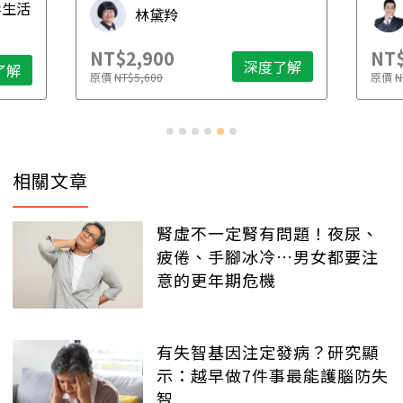
毒生活
林黛羚
NT$2,900
NT$
深度了解
了解
原價
NT$5,600
原價
N
相關文章
腎虛不一定腎有問題！夜尿、
疲倦、手腳冰冷…男女都要注
意的更年期危機
有失智基因注定發病？研究顯
示：越早做7件事最能護腦防失
智