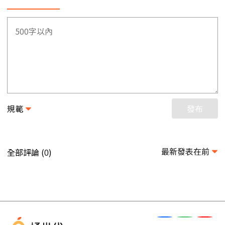
規範
發布
最新發表在前
全部評論 (
)
0