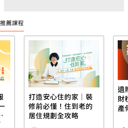
推薦課程
遺
報
打造安心住的家｜裝
財
一
修前必懂！住到老的
產
一
居住規劃全攻略
先