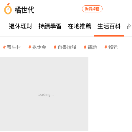
購買課程
退休理財
持續學習
在地推薦
生活百科
養生村
退休金
自書遺囑
補助
獨老