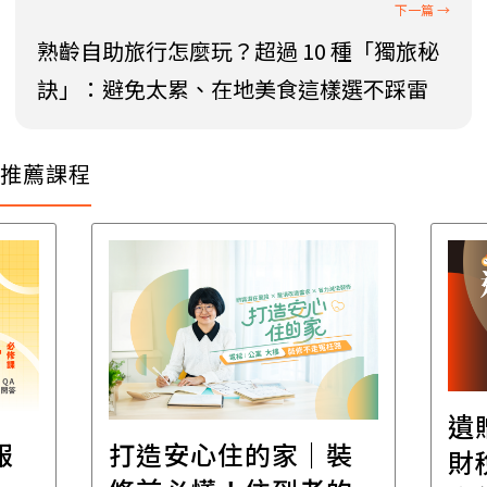
熟齡自助旅行怎麼玩？超過 10 種「獨旅秘
訣」：避免太累、在地美食這樣選不踩雷
推薦課程
遺
報
打造安心住的家｜裝
財