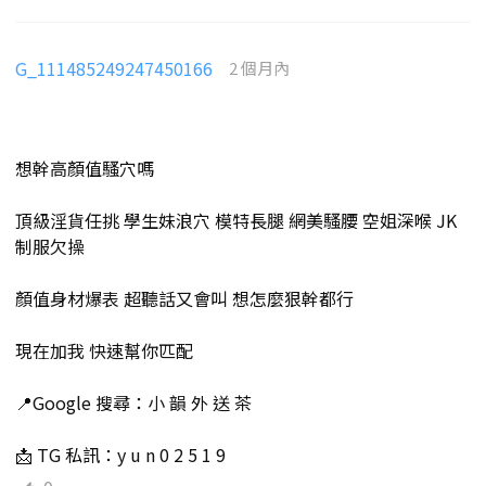
G_111485249247450166
2 個月內
想幹高顏值騷穴嗎
頂級淫貨任挑 學生妹浪穴 模特長腿 網美騷腰 空姐深喉 JK
制服欠操
顏值身材爆表 超聽話又會叫 想怎麼狠幹都行
現在加我 快速幫你匹配
📍Google 搜尋：小 韻 外 送 茶
📩 TG 私訊：y u n 0 2 5 1 9