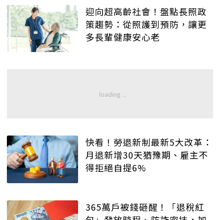
迎向超高齡社會！盤點長照政
策趨勢：從照護到預防，讓更
多長輩健康安心老
快看！勞退新制最新5大改革：
月退新增30天猶豫期、雇主不
得拒絕自提6%
365萬戶被錢砸醒！「退稅紅
包」發放時程、防詐密技，加