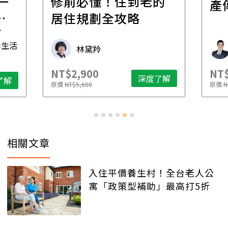
一
修前必懂！住到老的
產
一
居住規劃全攻略
先
毒生活
林黛羚
NT$2,900
NT$
深度了解
了解
原價
NT$5,600
原價
N
相關文章
入住平價養生村！全台老人公
寓「政策型補助」最高打5折