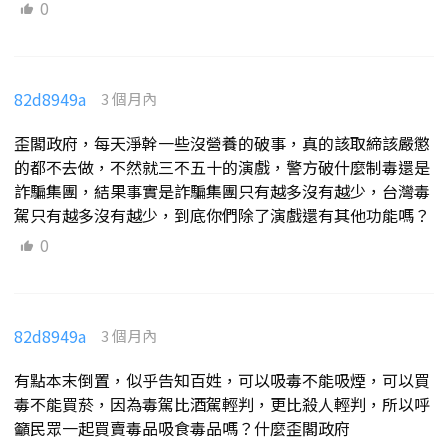
0
82d8949a
3 個月內
歪閣政府，每天淨幹一些沒營養的破事，真的該取締該嚴懲
的都不去做，不然就三不五十的演戲，警方破什麼制毒還是
詐騙集團，結果事實是詐騙集團只有越多沒有越少，台灣毒
駕只有越多沒有越少，到底你們除了演戲還有其他功能嗎？
0
82d8949a
3 個月內
有點本末倒置，似乎告知百姓，可以吸毒不能吸煙，可以買
毒不能買菸，因為毒駕比酒駕輕判，更比殺人輕判，所以呼
籲民眾一起買賣毒品吸食毒品嗎？什麼歪閣政府