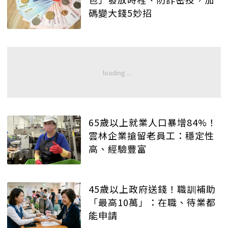
碼變大錢5妙招
65歲以上就業人口暴增84%！
雲林企業搶留老員工：穩定性
高、經驗豐富
45歲以上政府送錢！職訓補助
「最高10萬」：在職、待業都
能申請