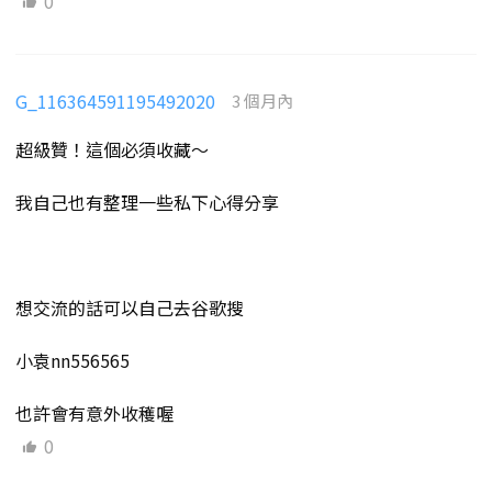
0
G_116364591195492020
3 個月內
超級贊！這個必須收藏～
我自己也有整理一些私下心得分享
想交流的話可以自己去谷歌搜
小袁nn556565
也許會有意外收穫喔
0