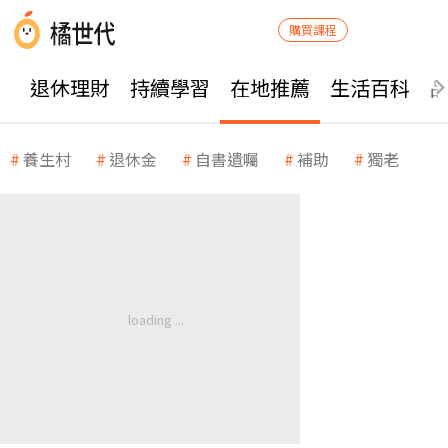
購買課程
退休理財
持續學習
在地推薦
生活百科
養生村
退休金
自書遺囑
補助
獨老