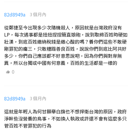
82d8949a
3 個月內
從鄭捷至今出現多少次隨機殺人，原因就是台灣政府沒有
LP，每次遇事都是扭扭捏捏簡直娘砲，說到取締百姓時硬如
壯漢，到底百姓繳納稅錢是繳心酸的嗎？養你們這些不敢硬
剛罪犯的癟三，只敢糟蹋善良百姓，說說你們到底比阿共好
多少，你們自己應該都不好意思說吧，因為你們與對岸無
異，所以台獨或中國有何意義，百姓的生活都是一樣的
0
82d8949a
3 個月內
這就是年輕人為何甘願舉白旗也不想捍衛台灣的原因，政府
淨幹些沒營養的鳥事，不如換人執政或許還不會有這麼多只
管百姓不管罪犯的行為