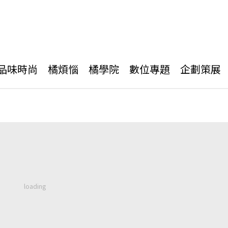
品味時尚
橘煩惱
橘學院
數位專題
企劃策展