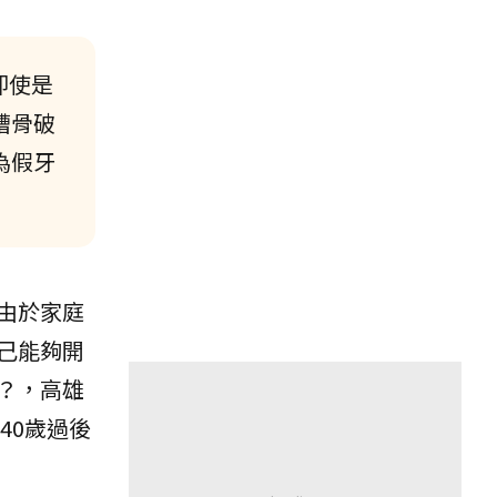
即使是
槽骨破
為假牙
由於家庭
己能夠開
？，高雄
40歲過後