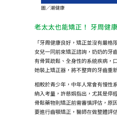
圖／潮健康
老太太也能矯正！ 牙周健
「牙周健康良好，矯正並沒有嚴格限
女兒一同前來矯正諮詢，奶奶的牙
有骨質疏鬆、全身性的系統疾病，
她裝上矯正器，將不整齊的牙齒重
相較於青少年，中年人常會有慢性
納入考量，許慈娟指出，尤其是停
骨鬆藥物則矯正前需審慎評估，原
要進行齒顎矯正，醫師在做整體評