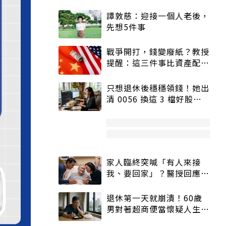
譚敦慈：迎接一個人老後，
先想5件事
戰爭開打，錢變廢紙？教授
提醒：這三件事比資產配置
更重要！
只想退休後穩穩領錢！她出
清 0056 換這 3 檔好股：
股價高點照樣買
家人臨終突喊「有人來接
我、要回家」？醫授回應方
式快學：避免抱憾終生
退休第一天就崩潰！60歲
男對著超商便當懷疑人生
「一切好安靜」