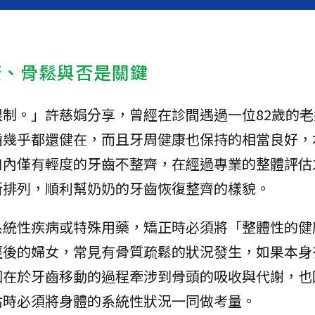
康、骨鬆與否是關鍵
制。」許慈娟分享，曾經在診間遇過一位82歲的老
齒幾乎都還健在，而且牙周健康也保持的相當良好，
口內僅有輕度的牙齒不整齊，在經過專業的整體評估
新排列，順利幫奶奶的牙齒恢復整齊的樣貌。
系統性疾病或特殊用藥，矯正時必須將「整體性的健
經後的婦女，常見有骨質疏鬆的狀況發生，如果本身
因在於牙齒移動的過程牽涉到骨頭的吸收與代謝，也
估時必須將身體的系統性狀況一同做考量。