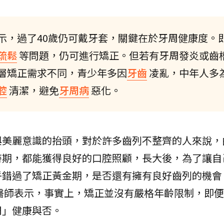
示，過了40歲仍可戴牙套，關鍵在於牙周健康度。
疏鬆
等問題，仍可進行矯正。但若有牙周發炎或齒
層矯正需求不同，青少年多因
牙齒
凌亂，中年人多
腔
清潔，避免
牙周病
惡化。
與美麗意識的抬頭，對於許多齒列不整齊的人來說，
時期，都能獲得良好的口腔照顧，長大後，為了讓自
乎錯過了矯正黃金期，是否還有擁有良好齒列的機會
醫師表示，事實上，矯正並沒有嚴格年齡限制，即便
周」健康與否。