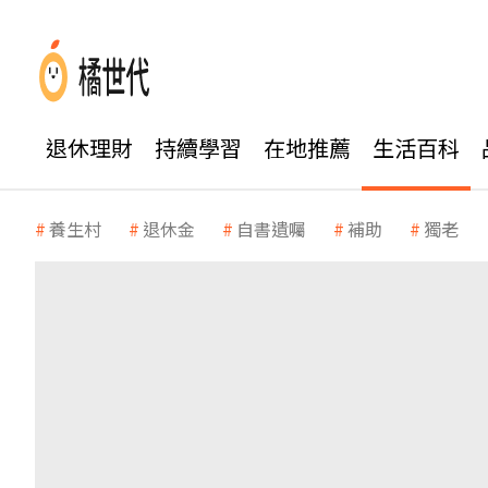
退休理財
持續學習
在地推薦
生活百科
養生村
退休金
自書遺囑
補助
獨老