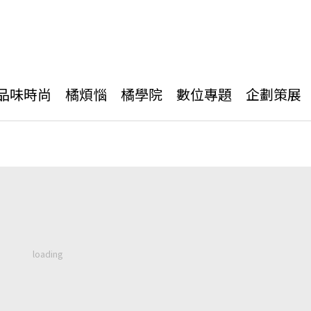
品味時尚
橘煩惱
橘學院
數位專題
企劃策展