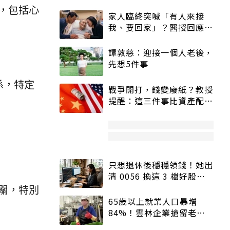
，包括心
家人臨終突喊「有人來接
我、要回家」？醫授回應方
式快學：避免抱憾終生
譚敦慈：迎接一個人老後，
先想5件事
係，特定
戰爭開打，錢變廢紙？教授
提醒：這三件事比資產配置
更重要！
只想退休後穩穩領錢！她出
清 0056 換這 3 檔好股：
股價高點照樣買
關，特別
65歲以上就業人口暴增
84%！雲林企業搶留老員
工：穩定性高、經驗豐富