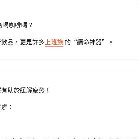
合喝咖啡嗎？
行飲品，更是許多
上班族
的“續命神器”。
還有助於緩解疲勞！
好處：