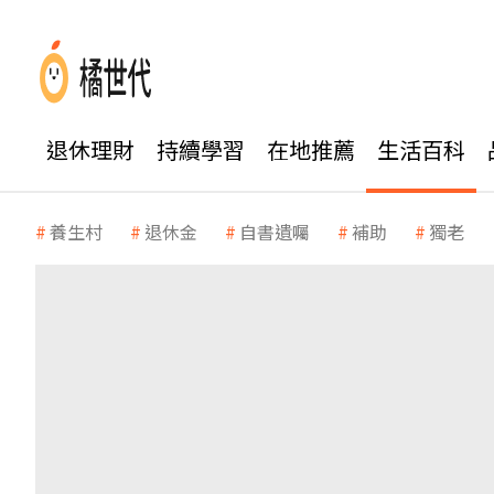
退休理財
持續學習
在地推薦
生活百科
養生村
退休金
自書遺囑
補助
獨老