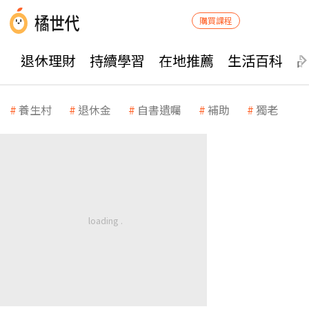
購買課程
退休理財
持續學習
在地推薦
生活百科
養生村
退休金
自書遺囑
補助
獨老