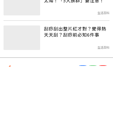
太陽！「5大族群」要注意！
生活百科
刮痧刮出整片紅才對？覺得熱
天天刮？刮痧前必知6件事
生活百科
服務信箱
orangevip@udngroup.com
客服電話
(02)2649-1681按2
服務時間
每日 9:00～18:00