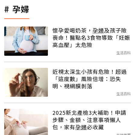
孕婦
懷孕愛喝奶茶，
孕婦
及孩子險
喪命！醫點名3食物導致「妊娠
高血壓」太危險
生活百科
近視太深生小孩有危險！超過
「這度數」風險倍增：恐失
明、視網膜剝落
生活百科
2025新北產檢3大補助！申請
步驟、金額、注意事項懶人
包，家有
孕婦
必收藏
在地推薦