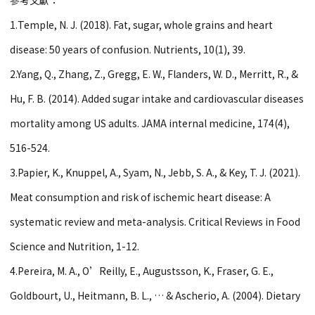
1.Temple, N. J. (2018). Fat, sugar, whole grains and heart
disease: 50 years of confusion. Nutrients, 10(1), 39.
2.Yang, Q., Zhang, Z., Gregg, E. W., Flanders, W. D., Merritt, R., &
Hu, F. B. (2014). Added sugar intake and cardiovascular diseases
mortality among US adults. JAMA internal medicine, 174(4),
516-524.
3.Papier, K., Knuppel, A., Syam, N., Jebb, S. A., & Key, T. J. (2021).
Meat consumption and risk of ischemic heart disease: A
systematic review and meta-analysis. Critical Reviews in Food
Science and Nutrition, 1-12.
4.Pereira, M. A., O’Reilly, E., Augustsson, K., Fraser, G. E.,
Goldbourt, U., Heitmann, B. L., … & Ascherio, A. (2004). Dietary