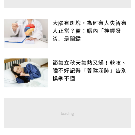
大腦有斑塊，為何有人失智有
人正常？醫：腦內「神經發
炎」是關鍵
節氣立秋天氣熱又燥！乾咳、
睡不好記得「養陰潤肺」告別
換季不適