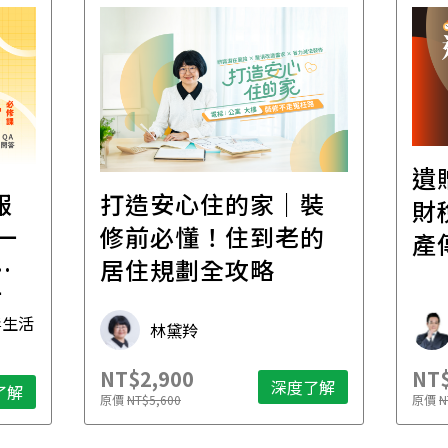
遺
報
打造安心住的家｜裝
財
一
修前必懂！住到老的
產
一
居住規劃全攻略
先
毒生活
林黛羚
NT$2,900
NT$
深度了解
了解
原價
NT$5,600
原價
N