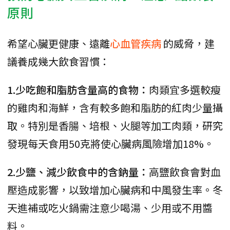
原則
希望心臟更健康、遠離
心血管疾病
的威脅，建
議養成幾大飲食習慣：
1.少吃飽和脂肪含量高的食物：
肉類宜多選較瘦
的雞肉和海鮮，含有較多飽和脂肪的紅肉少量攝
取。特別是香腸、培根、火腿等加工肉類，研究
發現每天食用50克將使心臟病風險增加18%。
2.少鹽、減少飲食中的含鈉量：
高鹽飲食會對血
壓造成影響，以致增加心臟病和中風發生率。冬
天進補或吃火鍋需注意少喝湯、少用或不用醬
料。