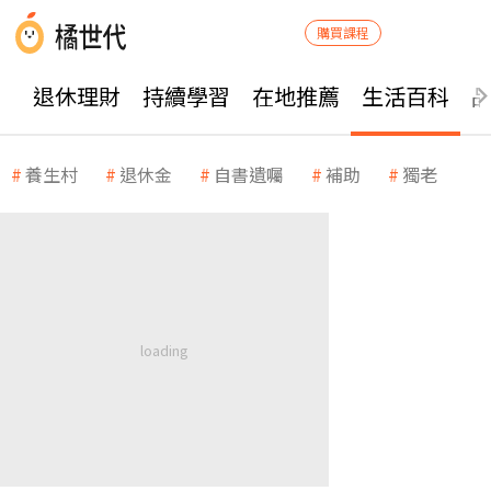
購買課程
退休理財
持續學習
在地推薦
生活百科
養生村
退休金
自書遺囑
補助
獨老