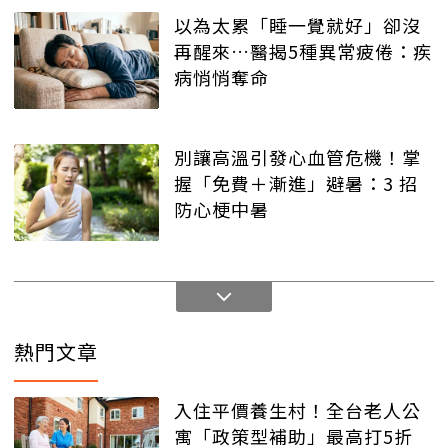
以為太累「睡一覺就好」卻沒
再醒來…醫揭5種異常疲倦：疾
病悄悄奪命
別讓高溫引發心血管危機！掌
握「免費＋漸進」避暑：3 招
防心梗中暑
熱門文章
入住平價養生村！全台老人公
寓「政策型補助」最高打5折