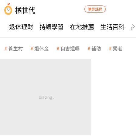
購買課程
退休理財
持續學習
在地推薦
生活百科
養生村
退休金
自書遺囑
補助
獨老