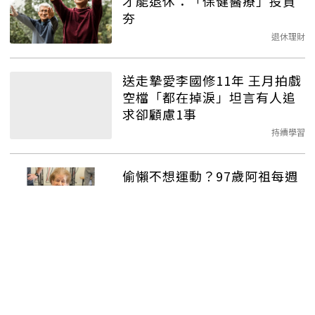
才能退休：「保健醫療」投資
夯
退休理財
送走摯愛李國修11年 王月拍戲
空檔「都在掉淚」坦言有人追
求卻顧慮1事
持續學習
偷懶不想運動？97歲阿祖每週
上健身房持續2年：你也能做到
生活百科
【真實案例】不肖子怕遺產縮
水 父母治病、貸款都插手！4
招守護養老金