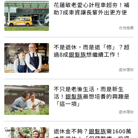
花蓮敬老愛心計程車超夯！補
助7成車資讓長輩外出更方便
在地推薦
不是退休，而是退「修」？超
過8成
銀髮族
想繼續工作！
退休理財
不只是老後生活，而是新生
活！
銀髮族
最想培養的興趣是
「這一項」
退休理財
退休金不夠？
銀髮族
需1600萬