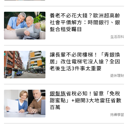
養老不必花大錢？歐洲超高齡
社會平價解方：時間銀行、銀
髮合租受矚目
生活百科
讓長輩不必爬樓梯！「青銀換
居」改住電梯宅沒人搶？全因
老後生活3件事太重要
退休理財
銀髮族
省稅必知！留意「免稅
甜蜜點」+避開3大地雷狂省數
百萬
持續學習