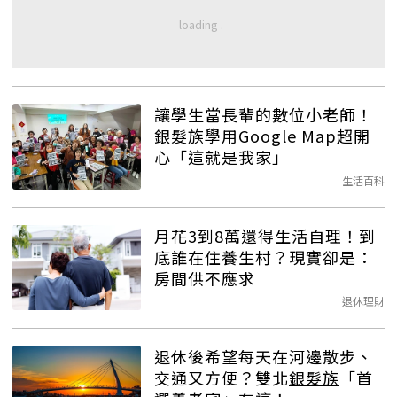
讓學生當長輩的數位小老師！
銀髮族
學用Google Map超開
心「這就是我家」
生活百科
月花3到8萬還得生活自理！到
底誰在住養生村？現實卻是：
房間供不應求
退休理財
退休後希望每天在河邊散步、
交通又方便？雙北
銀髮族
「首