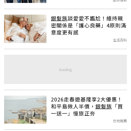
銀髮族
談愛愛不尷尬！維持親
密關係是「護心良藥」4原則滿
意度更有感
生活百科
2026走春遊基隆享2大優惠！
和平島揪人半價，
銀髮族
「買
一送一」慢旅正夯
在地推薦