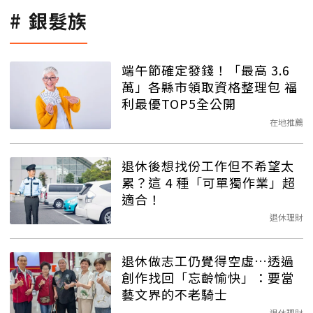
銀髮族
端午節確定發錢！「最高 3.6
萬」各縣市領取資格整理包 福
利最優TOP5全公開
在地推薦
退休後想找份工作但不希望太
累？這 4 種「可單獨作業」超
適合！
退休理財
退休做志工仍覺得空虛…透過
創作找回「忘齡愉快」：要當
藝文界的不老騎士
退休理財