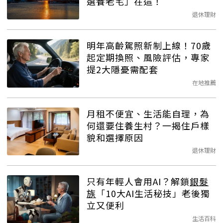
選養老宅」在這！
退休理財
明年高齡駕照新制上線！70歲
起定期換照、風險評估，專家
提2大隱憂需配套
在地推薦
月租不便宜、生活能自理，為
何還要住養生村？一揭住戶樣
貌和選擇原因
退休理財
只有年輕人會用AI？解鎖
銀髮
族
「10大AI生活秘技」老後獨
立又便利
生活百科