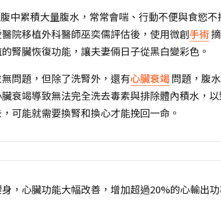
腹中累積大量腹水，常常會喘、行動不便與食慾不振
愛醫院移植外科醫師巫奕儒評估後，使用微創
手術
摘
植的腎臟恢復功能，讓夫妻倆日子從黑白變彩色。
並無問題，但除了洗腎外，還有
心臟衰竭
問題，腹水
心臟衰竭導致無法完全洗去毒素與排除體內積水，以
去，可能就需要換腎和換心才能挽回一命。
身，心臟功能大幅改善，增加超過20%的心輸出功