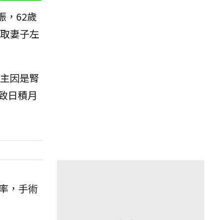
，62歲
取妻子左
主因是腎
致日積月
率，手術