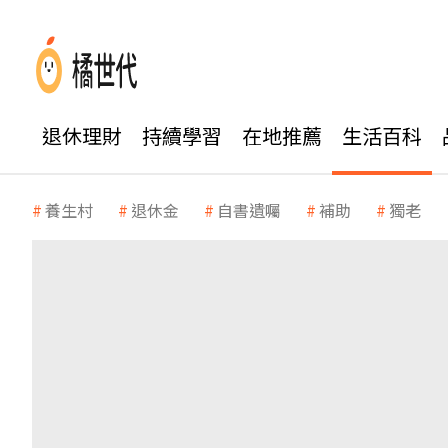
退休理財
持續學習
在地推薦
生活百科
養生村
退休金
自書遺囑
補助
獨老