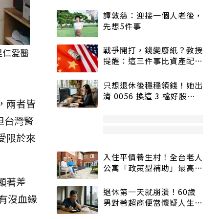
譚敦慈：迎接一個人老後，
先想5件事
戰爭開打，錢變廢紙？教授
里仁愛醫
提醒：這三件事比資產配置
更重要！
只想退休後穩穩領錢！她出
清 0056 換這 3 檔好股：
，兩者皆
股價高點照樣買
但台灣腎
受限於來
入住平價養生村！全台老人
公寓「政策型補助」最高打
5折
顯著差
退休第一天就崩潰！60歲
有沒血緣
男對著超商便當懷疑人生
「一切好安靜」