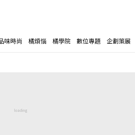
品味時尚
橘煩惱
橘學院
數位專題
企劃策展