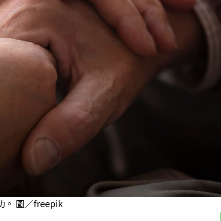
圖／freepik