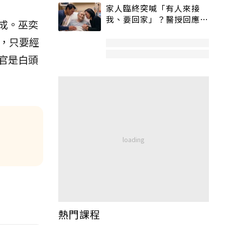
家人臨終突喊「有人來接
我、要回家」？醫授回應方
成。巫奕
式快學：避免抱憾終生
，只要經
官是白頭
熱門課程