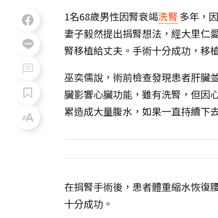
1名68歲男性因腎衰竭
洗腎
多年，因
妻子毅然提出捐腎想法，經大里仁
腎移植給丈夫。手術十分成功，移
巫奕儒說，術前檢查發現患者肝臟
臟影響心臟功能，雖有洗腎，但因
累造成大量腹水，如果一直持續下
在捐腎手術後，患者體重縮水恢復腰
十分成功。