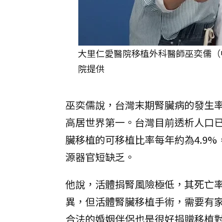
大里仁愛醫院移植外科醫師巫奕儒（
院提供
巫奕儒說，台灣末期腎臟病的發生率
高居世界第一。台灣目前透析人口已
臟移植的可移植比率每年約為4.9
源器官短缺乏。
他說，活體捐腎風險極低，其死亡率
異，但活體腎臟移植手術，需要有
合法的婚姻伴侶也是很好捐贈移植