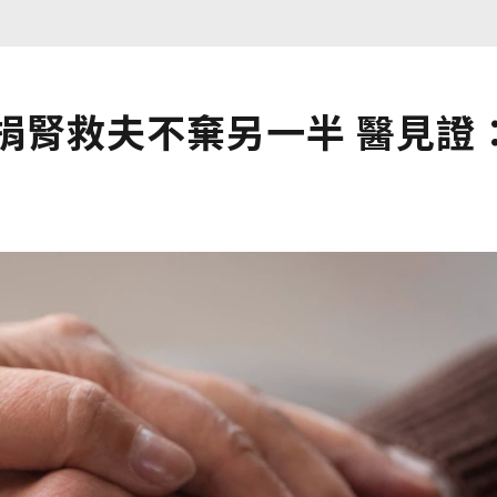
捐腎救夫不棄另一半 醫見證