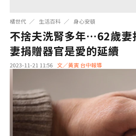
橘世代
生活百科
身心安頓
不捨夫洗腎多年…62歲妻
妻捐贈器官是愛的延續
2023-11-21 11:56
文／黃寅 台中報導