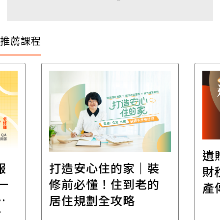
推薦課程
遺
報
打造安心住的家｜裝
財
一
修前必懂！住到老的
產
一
居住規劃全攻略
先