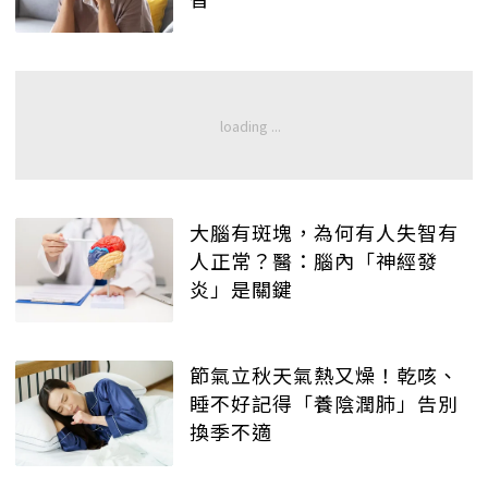
大腦有斑塊，為何有人失智有
人正常？醫：腦內「神經發
炎」是關鍵
節氣立秋天氣熱又燥！乾咳、
睡不好記得「養陰潤肺」告別
換季不適