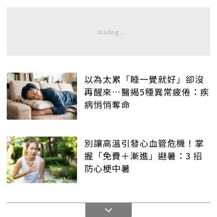
以為太累「睡一覺就好」卻沒
再醒來…醫揭5種異常疲倦：疾
病悄悄奪命
別讓高溫引發心血管危機！掌
握「免費＋漸進」避暑：3 招
防心梗中暑