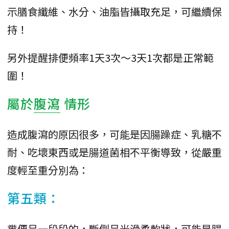
示膳食纖維、水分、油脂皆攝取充足，可繼續保
持！
另外提醒排便頻率1天3次～3天1次都是正常範
圍！
屬於
腹瀉
情形
造成腹瀉的原因很多，可能是因腸躁症、乳糖不
耐、吃壞東西或是腸道菌相不平衡導致，從嚴重
度輕至重分別為：
第五類：
糞便呈一段段的，斷側呈光滑柔軟狀，可能是腸