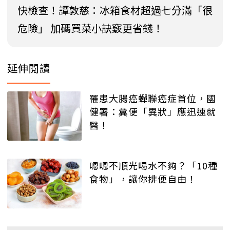
快檢查！譚敦慈：冰箱食材超過七分滿「很
危險」 加碼買菜小訣竅更省錢！
延伸閱讀
罹患大腸癌蟬聯癌症首位，國
健署：糞便「異狀」應迅速就
醫！
嗯嗯不順光喝水不夠？「10種
食物」，讓你排便自由！