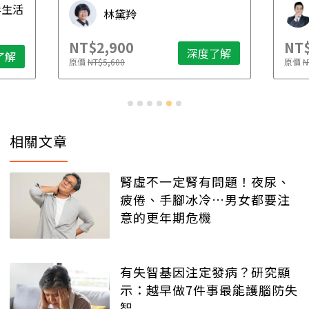
毒生活
林黛羚
NT$2,900
NT$
深度了解
了解
原價
NT$5,600
原價
N
相關文章
腎虛不一定腎有問題！夜尿、
疲倦、手腳冰冷…男女都要注
意的更年期危機
有失智基因注定發病？研究顯
示：越早做7件事最能護腦防失
智