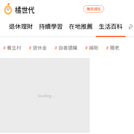
購買課程
退休理財
持續學習
在地推薦
生活百科
養生村
退休金
自書遺囑
補助
獨老