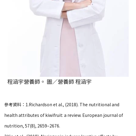
程涵宇營養師。 圖／營養師 程涵宇
參考資料：1.Richardson et al., (2018). The nutritional and
health attributes of kiwifruit: a review. European journal of
nutrition, 57(8), 2659–2676.