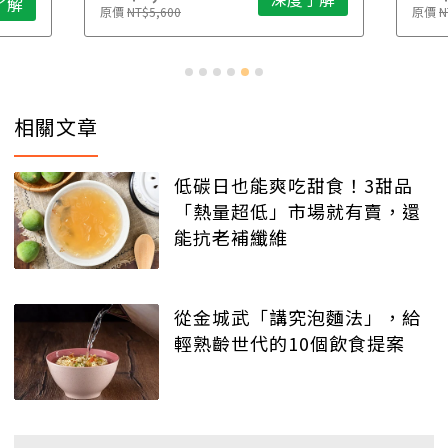
了解
原價
NT$5,600
原價
N
相關文章
低碳日也能爽吃甜食！3甜品
「熱量超低」市場就有賣，還
能抗老補纖維
從金城武「講究泡麵法」，給
輕熟齡世代的10個飲食提案