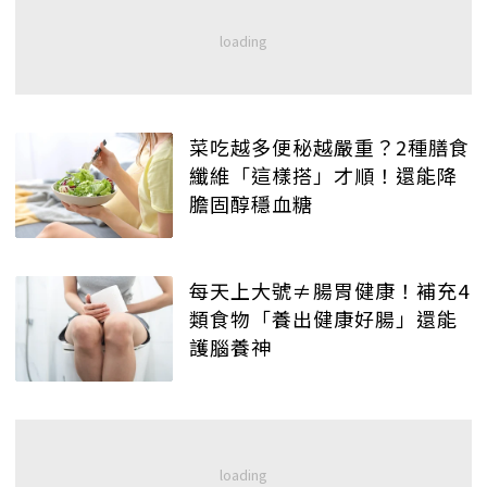
菜吃越多便秘越嚴重？2種膳食
纖維「這樣搭」才順！還能降
膽固醇穩血糖
每天上大號≠腸胃健康！補充4
類食物「養出健康好腸」還能
護腦養神