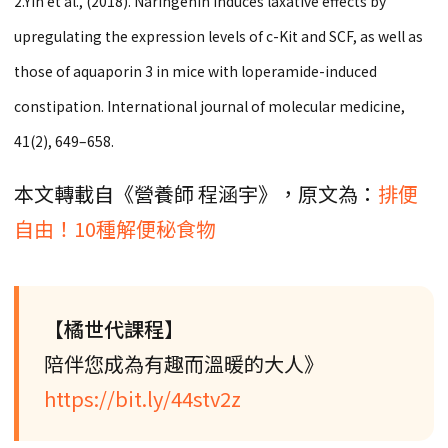
2.Yin et al., (2018). Naringenin induces laxative effects by
upregulating the expression levels of c-Kit and SCF, as well as
those of aquaporin 3 in mice with loperamide-induced
constipation. International journal of molecular medicine,
41(2), 649–658.
本文轉載自《營養師 程涵宇》，原文為：
排便
自由！10種解便秘食物
【橘世代課程】
陪伴您成為有趣而溫暖的大人》
https://bit.ly/44stv2z