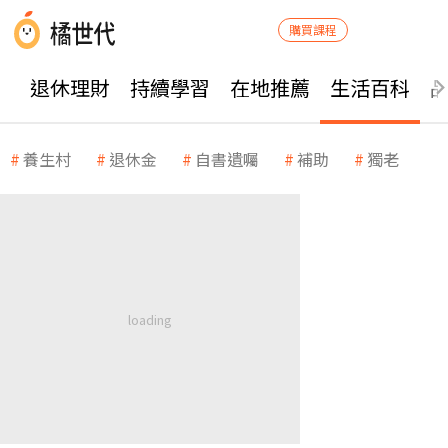
購買課程
退休理財
持續學習
在地推薦
生活百科
養生村
退休金
自書遺囑
補助
獨老