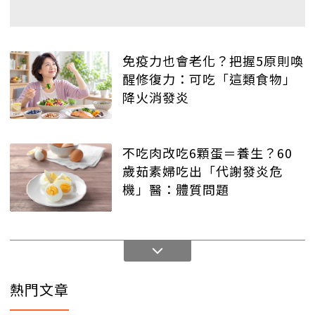
免疫力也會老化？把握5原則喚
醒修復力：可吃「這類食物」
降火消發炎
不吃肉改吃6顆蛋＝養生？60
歲茹素婦吃出「代謝發炎危
機」醫：體質問題
熱門文章