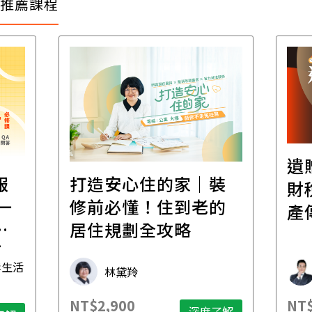
推薦課程
遺
報
打造安心住的家｜裝
財
一
修前必懂！住到老的
產
一
居住規劃全攻略
先
毒生活
林黛羚
NT$2,900
NT$
深度了解