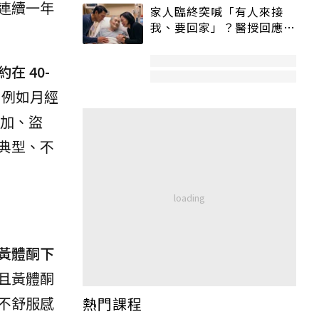
連續一年
家人臨終突喊「有人來接
我、要回家」？醫授回應方
式快學：避免抱憾終生
在 40-
，例如月經
加、盜
典型、不
黃體酮下
且黃體酮
不舒服感
熱門課程