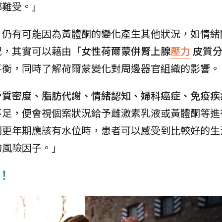
都難受。」
，仍有可能因為黃體酮的變化產生其他狀況，如情緒
況，其實可以藉由
「女性荷爾蒙併腎上腺
壓力
皮質
平衡，同時了解荷爾蒙變化對周邊器官組織的影響。
骨質密度、脂肪代謝、情緒認知、婦科癌症、免疫疾
不足，便會視個案狀況給予雌激素乳液或黃體酮等進
到更年期應該有水位時，患者可以感受到比較好的生
的風險因子。」
！