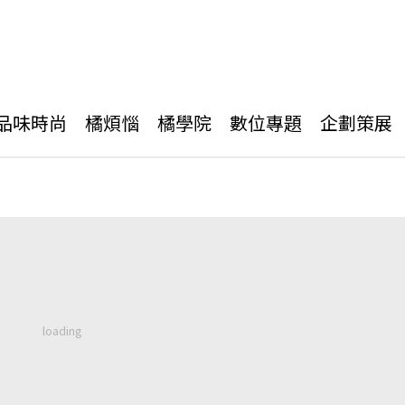
品味時尚
橘煩惱
橘學院
數位專題
企劃策展