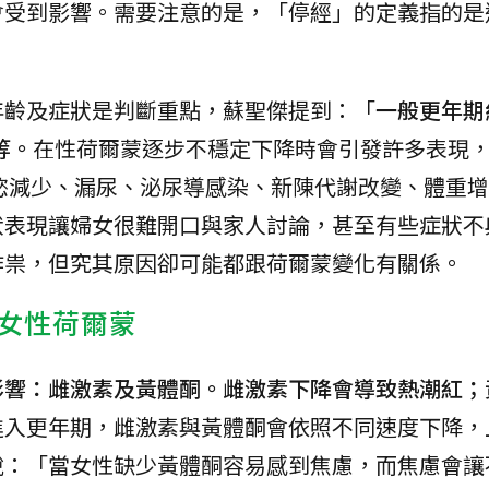
會受到影響。需要注意的是，「停經」的定義指的是
年齡及症狀是判斷重點，蘇聖傑提到：「
一般更年期約
等。
在性荷爾蒙逐步不穩定下降時會引發許多表現
慾減少、漏尿、泌尿導感染、新陳代謝改變、體重增
狀表現讓婦女很難開口與家人討論，甚至有些症狀不
作祟，但究其原因卻可能都跟荷爾蒙變化有關係。
女性荷爾蒙
影響：雌激素及黃體酮。雌激素下降會導致熱潮紅；
進入更年期，雌激素與黃體酮會依照不同速度下降，
說：「當女性缺少黃體酮容易感到焦慮，而焦慮會讓