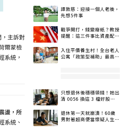
譚敦慈：迎接一個人老後，
先想5件事
戰爭開打，錢變廢紙？教授
提醒：這三件事比資產配置
間，主訴對
更重要！
荷爾蒙檢
入住平價養生村！全台老人
經系統，
公寓「政策型補助」最高打
5折
只想退休後穩穩領錢！她出
清 0056 換這 3 檔好股：
股價高點照樣買
震盪，所
退休第一天就崩潰！60歲
男對著超商便當懷疑人生
經系統、
「一切好安靜」