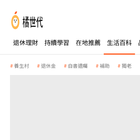
退休理財
持續學習
在地推薦
生活百科
養生村
退休金
自書遺囑
補助
獨老