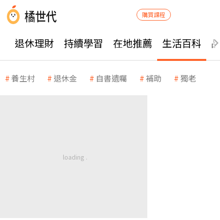
購買課程
退休理財
持續學習
在地推薦
生活百科
養生村
退休金
自書遺囑
補助
獨老