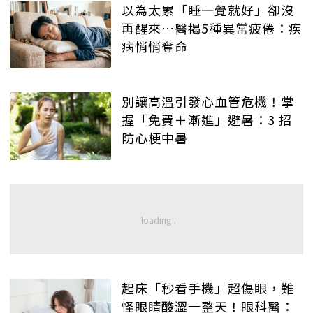
以為太累「睡一覺就好」卻沒
再醒來…醫揭5種異常疲倦：疾
病悄悄奪命
別讓高溫引發心血管危機！掌
握「免費＋漸進」避暑：3 招
防心梗中暑
起床「秒看手機」超傷眼，難
怪眼睛酸澀一整天！眼科醫：