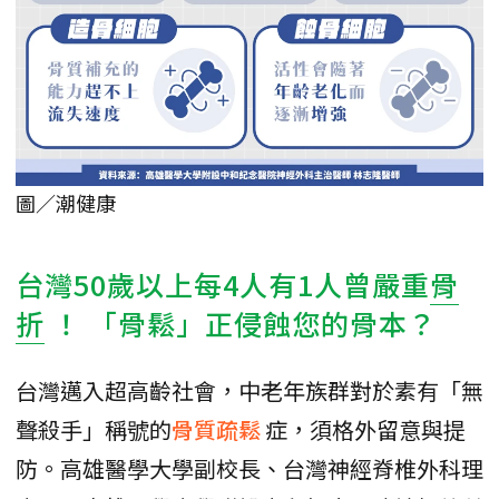
圖／潮健康
台灣50歲以上每4人有1人曾嚴重
骨
折
！ 「骨鬆」正侵蝕您的骨本？
台灣邁入超高齡社會，中老年族群對於素有「無
聲殺手」稱號的
骨質疏鬆
症，須格外留意與提
防。高雄醫學大學副校長、台灣神經脊椎外科理