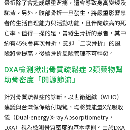
骨折除了會造成嚴重背痛，還會導致身高變矮及
駝背。另外，髖部骨折一旦發生，將嚴重影響患
者的生活自理能力與活動功能，且伴隨較高的死
亡率。值得一提的是，曾發生骨折的患者，其中
約有45%會再次骨折，意即「二次骨折」的風
險將會提高，後續骨折風險管理不可輕忽。
DXA檢測揪出骨質疏鬆症 2類藥物幫
助骨密度「開源節流」
針對骨質疏鬆症的診斷，以世衛組織（WHO）
建議與台灣健保給付規範，均將雙能量X光吸收
儀（Dual-energy X-ray Absorptiometry，
DXA）視為檢測骨質密度的基本準則。由於DXA