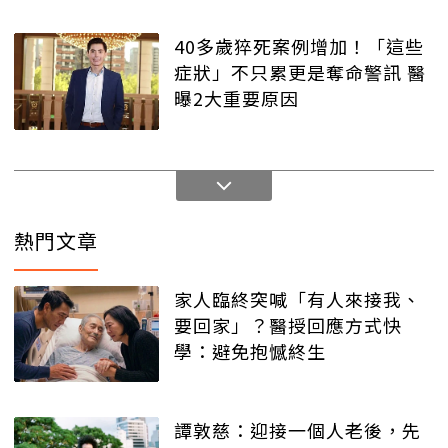
40多歲猝死案例增加！「這些
症狀」不只累更是奪命警訊 醫
曝2大重要原因
熱門文章
家人臨終突喊「有人來接我、
要回家」？醫授回應方式快
學：避免抱憾終生
譚敦慈：迎接一個人老後，先