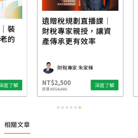
遺贈稅規劃直播課│
裝
百
財稅專家親授，讓資
的
經
產傳承更有效率
年
財稅專家 朱家棟
NT$2,500
NT$
了解
深度了解
原價
NT$4,888
原價
N
相關文章