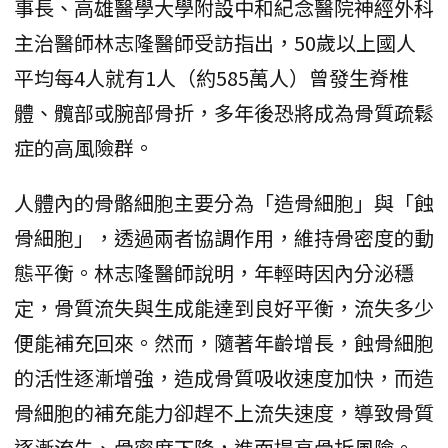
事長、高雄醫學大學附設中和紀念醫院神經外科
主治醫師林志隆醫師受訪指出，50歲以上國人
平均每4人就有1人（約585萬人）曾發生脊椎
體、髖部或腕部骨折，多年後恐將成為骨質疏鬆
症的高風險群。
人體內的骨骼細胞主要分為「造骨細胞」與「蝕
骨細胞」，透過兩者協調作用，維持骨密度的動
態平衡。林志隆醫師說明，年輕時因內分泌穩
定，骨質流失與生成能達到良好平衡，流失多少
便能補充回來。然而，隨著年齡增長，蝕骨細胞
的活性逐漸增強，造成骨質吸收速度加快，而造
骨細胞的補充能力卻趕不上流失速度，導致骨質
逐漸流失、骨密度下降，進而提高骨折風險。