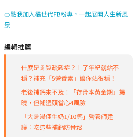
🍊點我加入橘世代FB粉專，一起展開人生新風
景
編輯推薦
什麼是骨質疏鬆症？上了年紀就站不
穩？補充「5營養素」讓你站很穩！
老後補鈣來不及！「存骨本黃金期」揭
曉，但補過頭當心4風險
「大骨湯僅牛奶1/10鈣」營養師建
議：吃這些補鈣防骨鬆