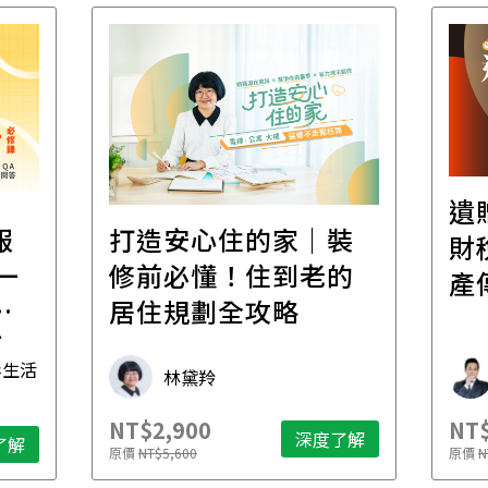
遺
報
打造安心住的家｜裝
財
一
修前必懂！住到老的
產
一
居住規劃全攻略
先
毒生活
林黛羚
NT$2,900
NT$
深度了解
了解
原價
NT$5,600
原價
N