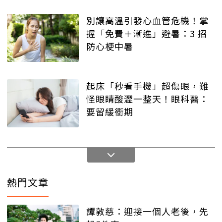
別讓高溫引發心血管危機！掌
握「免費＋漸進」避暑：3 招
防心梗中暑
起床「秒看手機」超傷眼，難
怪眼睛酸澀一整天！眼科醫：
要留緩衝期
熱門文章
譚敦慈：迎接一個人老後，先