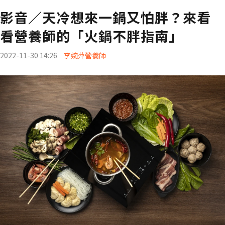
影音／天冷想來一鍋又怕胖？來看
看營養師的「火鍋不胖指南」
2022-11-30 14:26
李婉萍營養師