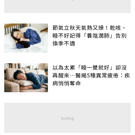
節氣立秋天氣熱又燥！乾咳、
睡不好記得「養陰潤肺」告別
換季不適
以為太累「睡一覺就好」卻沒
再醒來…醫揭5種異常疲倦：疾
病悄悄奪命