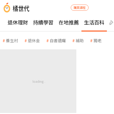
購買課程
退休理財
持續學習
在地推薦
生活百科
養生村
退休金
自書遺囑
補助
獨老