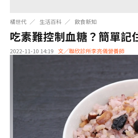
橘世代
生活百科
飲食新知
吃素難控制血糖？簡單記
2022-11-10 14:19
文／聯欣診所李亮儀營養師