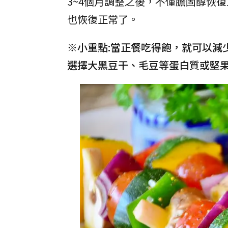
3~4個月調整之後，不僅膽固醇恢
也恢復正常了。
※小重點:當正餐吃得飽，就可以減
選擇大黑豆干、毛豆等蛋白質或堅