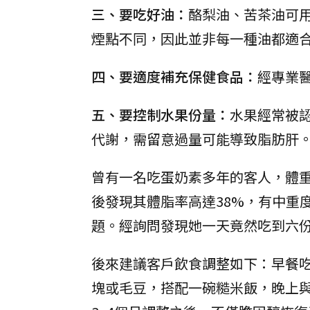
三、要吃好油：
酪梨油、苦茶油可
煙點不同，因此並非每一種油都適
四、要適度補充保健食品：
經專業
五、要控制水果份量：
水果經常被
代謝，需留意過量可能導致脂肪肝
曾有一名吃蛋奶素多年的客人，體
後發現其體脂率高達38%，有中重
題。經詢問發現她一天竟然吃到六
後來建議客戶飲食調整如下：早餐吃
塊或毛豆，搭配一碗糙米飯，晚上與