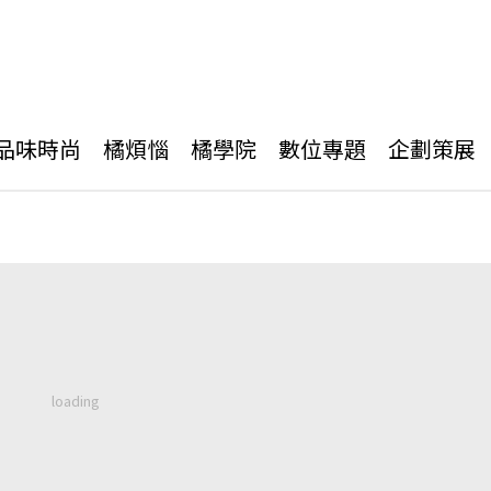
品味時尚
橘煩惱
橘學院
數位專題
企劃策展