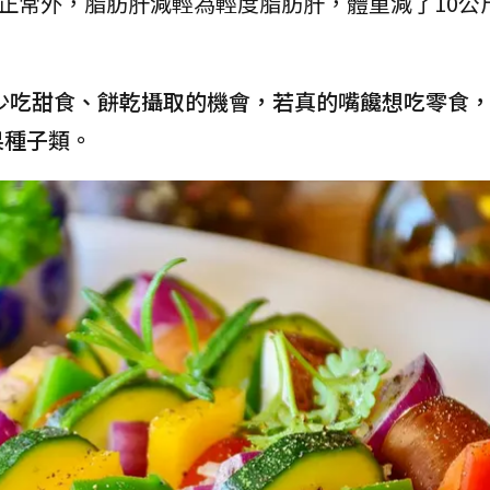
復正常外，脂肪肝減輕為輕度脂肪肝，體重減了10公
少吃甜食、餅乾攝取的機會，若真的嘴饞想吃零食
果種子類。