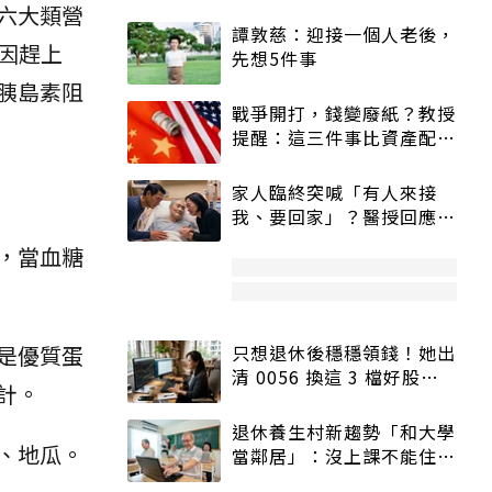
六大類營
譚敦慈：迎接一個人老後，
因趕上
先想5件事
胰島素阻
戰爭開打，錢變廢紙？教授
提醒：這三件事比資產配置
更重要！
家人臨終突喊「有人來接
我、要回家」？醫授回應方
式快學：避免抱憾終生
，當血糖
是優質蛋
只想退休後穩穩領錢！她出
清 0056 換這 3 檔好股：
計。
股價高點照樣買
退休養生村新趨勢「和大學
、地瓜。
當鄰居」：沒上課不能住、
宿舍變養老房