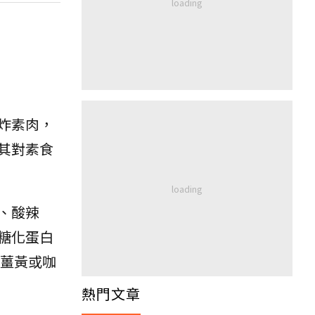
炸素肉，
其對素食
、酸辣
糖化蛋白
、薑黃或咖
熱門文章