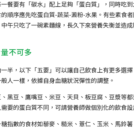
每一餐要有「碳水」配上足夠「蛋白質」，同時吃到
的順序應先吃蛋白質-蔬菜-澱粉-水果。有些素食者
，中午只吃了一碗素麵線，長久下來營養失衡並造成
份量不可多
功一半，以下「五要」可以讓自己飲食上有更多選擇
一般人一樣，依據自身血糖狀況彈性的調整。
豆、黑豆、鷹嘴豆、米豆、天貝、板豆腐、豆漿等都
人需要的蛋白質不同，可請營養師做個別化的飲食設
升糖指數的食材如藜麥、糙米、薏仁、玉米、馬鈴薯