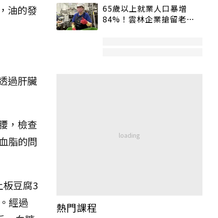
65歲以上就業人口暴增
，油的發
84%！雲林企業搶留老員
工：穩定性高、經驗豐富
透過肝臟
腰，檢查
血脂的問
板豆腐3
。經過
熱門課程