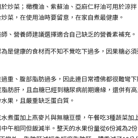
用於炒菜；橄欖油、紫蘇油、亞麻仁籽油可用於涼拌
合炒菜，在使用油時要留意，在家自煮最健康。
醫師、營養師建議選擇適合自己缺乏的營養素補充。
認為是健康的食材而不知不覺吃下過多，因果糖必須
。
重過重、腹部脂肪過多，因此連日常禮佛都很難彎下
度脂肪肝，且血糖已經到糖尿病前期邊緣，還併有高
份水果，且嚴重缺乏蛋白質。
水煮蛋加上燕麥片與無糖豆漿，午餐吃3種蔬菜加上
中午相同但飯減半。整天的水果份量從6份減為2份