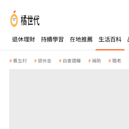
退休理財
持續學習
在地推薦
生活百科
養生村
退休金
自書遺囑
補助
獨老