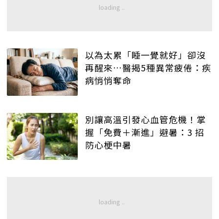
以為太累「睡一覺就好」卻沒
再醒來…醫揭5種異常疲倦：疾
病悄悄奪命
別讓高溫引發心血管危機！掌
握「免費＋漸進」避暑：3 招
防心梗中暑