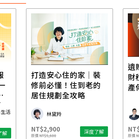
遺
報
打造安心住的家｜裝
財
一
修前必懂！住到老的
產
一
居住規劃全攻略
先
毒生活
林黛羚
NT$2,900
NT$
深度了解
了解
原價
NT$5,600
原價
N