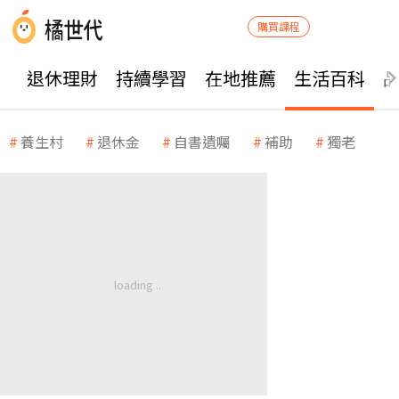
購買課程
退休理財
持續學習
在地推薦
生活百科
養生村
退休金
自書遺囑
補助
獨老