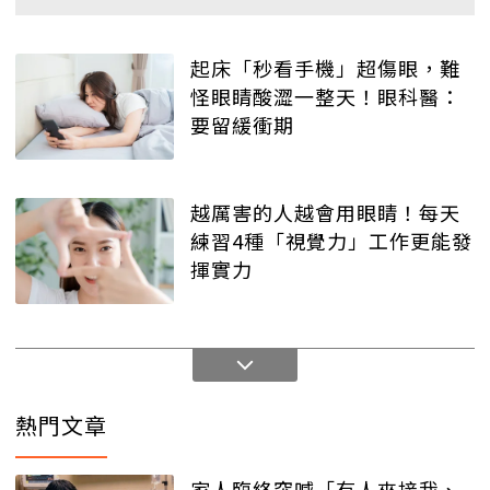
起床「秒看手機」超傷眼，難
怪眼睛酸澀一整天！眼科醫：
要留緩衝期
越厲害的人越會用眼睛！每天
練習4種「視覺力」工作更能發
揮實力
熱門文章
家人臨終突喊「有人來接我、