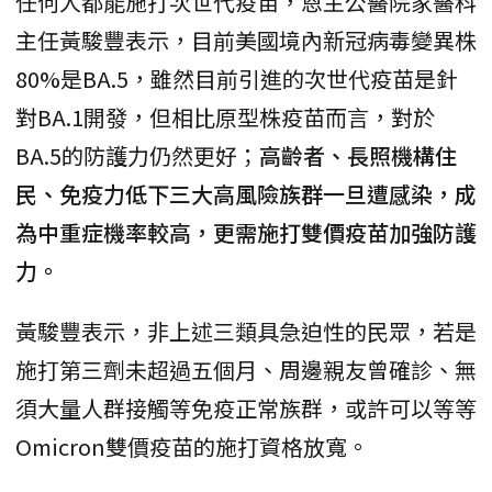
任何人都能施打次世代疫苗，恩主公醫院家醫科
主任黃駿豐表示，目前美國境內新冠病毒變異株
80%是BA.5，雖然目前引進的次世代疫苗是針
對BA.1開發，但相比原型株疫苗而言，對於
BA.5的防護力仍然更好；
高齡者、長照機構住
民、免疫力低下三大高風險族群一旦遭感染，成
為中重症機率較高，更需施打雙價疫苗加強防護
力。
黃駿豐表示，非上述三類具急迫性的民眾，若是
施打第三劑未超過五個月、周邊親友曾確診、無
須大量人群接觸等免疫正常族群，或許可以等等
Omicron雙價疫苗的施打資格放寬。