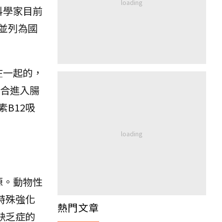
是科學家目前
D並列為國
在一起的，
）結合進入腸
B12吸
源。動物性
特殊強化
熱門文章
缺乏症的