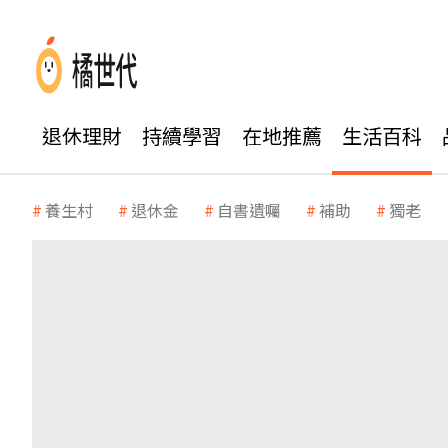
退休理財
持續學習
在地推薦
生活百科
養生村
退休金
自書遺囑
補助
獨老