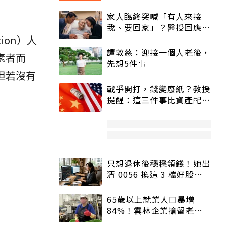
家人臨終突喊「有人來接
我、要回家」？醫授回應方
式快學：避免抱憾終生
ion）人
譚敦慈：迎接一個人老後，
素者而
先想5件事
但若沒有
戰爭開打，錢變廢紙？教授
提醒：這三件事比資產配置
更重要！
只想退休後穩穩領錢！她出
清 0056 換這 3 檔好股：
股價高點照樣買
65歲以上就業人口暴增
84%！雲林企業搶留老員
工：穩定性高、經驗豐富