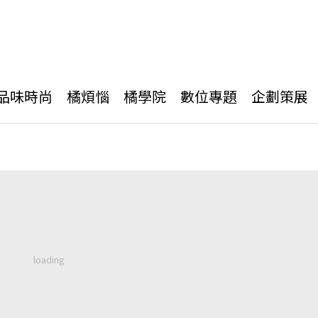
品味時尚
橘煩惱
橘學院
數位專題
企劃策展