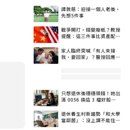
譚敦慈：迎接一個人老後，
先想5件事
戰爭開打，錢變廢紙？教授
提醒：這三件事比資產配置
更重要！
家人臨終突喊「有人來接
我、要回家」？醫授回應方
式快學：避免抱憾終生
只想退休後穩穩領錢！她出
清 0056 換這 3 檔好股：
股價高點照樣買
退休養生村新趨勢「和大學
當鄰居」：沒上課不能住、
宿舍變養老房