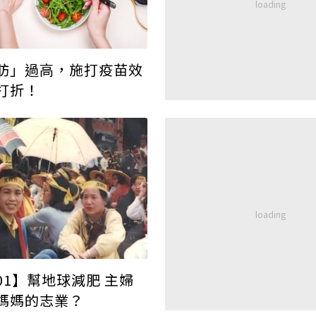
肪」過高，施打疫苗效
打折！
01】幫地球減肥 主婦
媽媽的志業？