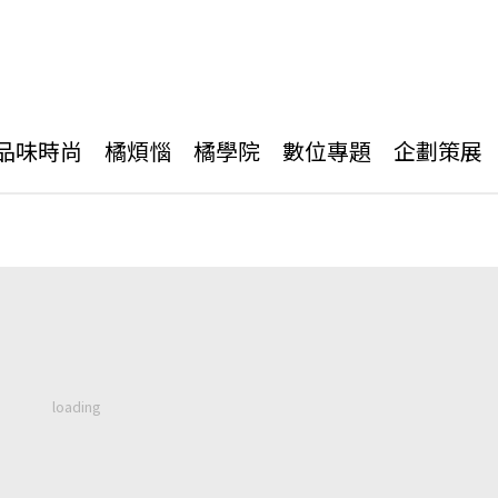
品味時尚
橘煩惱
橘學院
數位專題
企劃策展