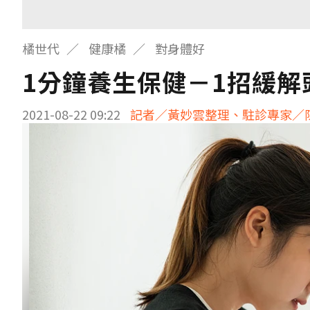
橘世代
健康橘
對身體好
1分鐘養生保健－1招緩解
2021-08-22 09:22
記者／黃妙雲整理、駐診專家／