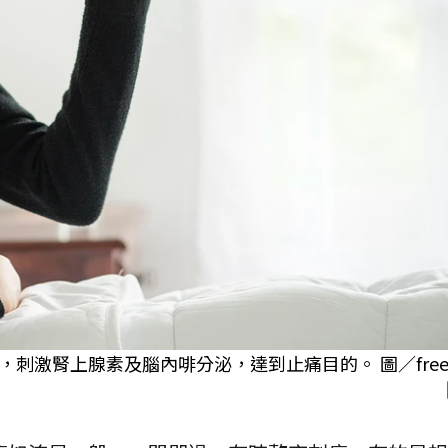
激腎上腺素及腦內啡分泌，達到止痛目的。 圖／freep