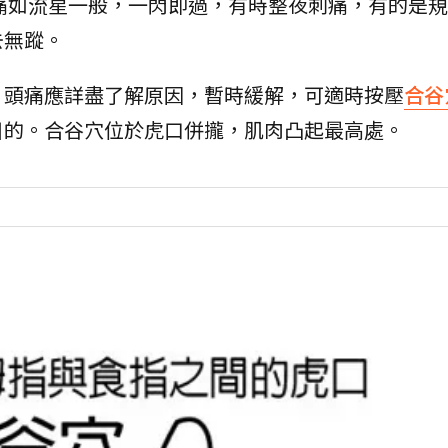
痛如流星一般，一閃即過，有時整夜刺痛，有的是規
去無蹤。
。頭痛應詳盡了解原因，暫時緩解，可適時按壓
合谷
目的。合谷穴位於虎口併攏，肌肉凸起最高處。