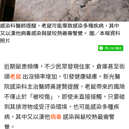
感染科醫師提醒，老鼠可能導致感染多種疾病，其中
又以漢他病毒感染與鼠咬熱最需警覺。 圖／本報資料
照片
用LINE傳送
近期鼠患頻傳，不少民眾發現住家、倉庫甚至街
頭
老鼠
出沒頻率增加，引發健康疑慮。新光醫
院感染科主治醫師黃建賢提醒，老鼠帶來的風險
不僅止於「被咬傷」，即使未直接接觸，只要碰
到其排泄物或受汙染環境，也可能感染多種疾
病，其中又以漢他
病毒
感染與鼠咬熱最需警
覺。