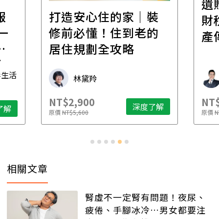
遺
報
打造安心住的家｜裝
財
一
修前必懂！住到老的
產
一
居住規劃全攻略
先
毒生活
林黛羚
NT$2,900
NT$
深度了解
了解
原價
NT$5,600
原價
N
相關文章
腎虛不一定腎有問題！夜尿、
疲倦、手腳冰冷…男女都要注