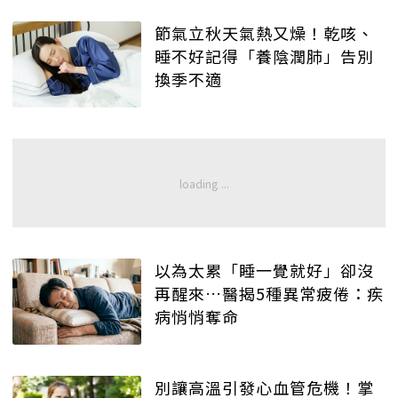
節氣立秋天氣熱又燥！乾咳、
睡不好記得「養陰潤肺」告別
換季不適
以為太累「睡一覺就好」卻沒
再醒來…醫揭5種異常疲倦：疾
病悄悄奪命
別讓高溫引發心血管危機！掌