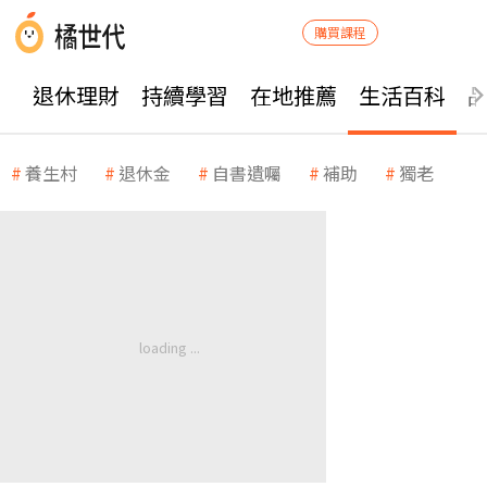
購買課程
退休理財
持續學習
在地推薦
生活百科
養生村
退休金
自書遺囑
補助
獨老