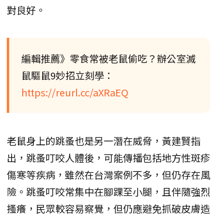
對良好。
編輯推薦》零食常被老鼠偷吃？辦公室滅
鼠驅鼠9妙招立刻學：
https://reurl.cc/aXRaEQ
老鼠身上的跳蚤也是另一潛在威脅，黃建賢指
出，跳蚤叮咬人體後，可能傳播包括地方性斑疹
傷寒等疾病，雖然在台灣案例不多，但仍存在風
險。跳蚤叮咬常集中在腳踝至小腿，且伴隨強烈
搔癢，民眾較容易察覺，但仍應避免抓破皮膚造