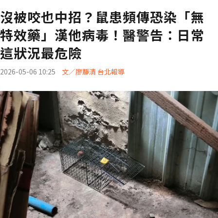
沒被咬也中招？鼠患頻傳恐染「無
特效藥」漢他病毒！醫警告：日常
這狀況最危險
2026-05-06 10:25
文／廖靜清 台北報導