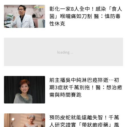
彰化一家8人全中！感染「食人
菌」喉嚨痛如刀割 醫：慎防毒
性休克
前主播吳中純淋巴癌猝逝…初
期3症狀千萬別拖！醫：想治癒
需與時間賽跑
預防皮蛇就能遠離失智！千萬
人研究證實「帶狀皰疹藥」風