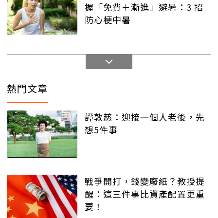
握「免費＋漸進」避暑：3 招
防心梗中暑
熱門文章
譚敦慈：迎接一個人老後，先
想5件事
戰爭開打，錢變廢紙？教授提
醒：這三件事比資產配置更重
要！