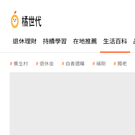
退休理財
持續學習
在地推薦
生活百科
養生村
退休金
自書遺囑
補助
獨老