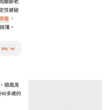
為關節老
定性被破
尿酸
、
搞懂。
、類風濕
40多歲的