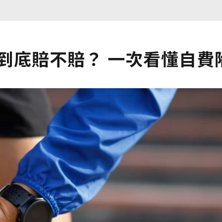
保到底賠不賠？ 一次看懂自費