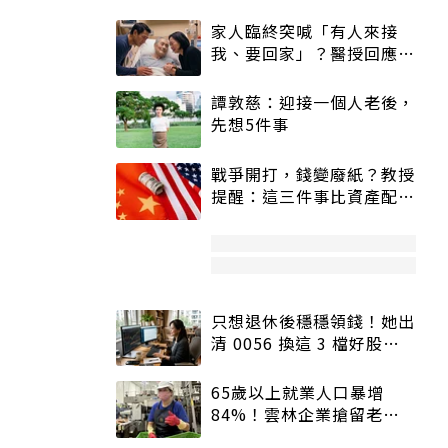
家人臨終突喊「有人來接
我、要回家」？醫授回應方
式快學：避免抱憾終生
譚敦慈：迎接一個人老後，
先想5件事
戰爭開打，錢變廢紙？教授
提醒：這三件事比資產配置
更重要！
只想退休後穩穩領錢！她出
清 0056 換這 3 檔好股：
股價高點照樣買
65歲以上就業人口暴增
84%！雲林企業搶留老員
工：穩定性高、經驗豐富