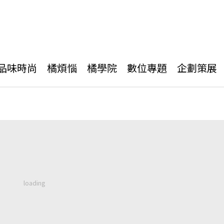
品味時尚
橘煩惱
橘學院
數位專題
企劃策展