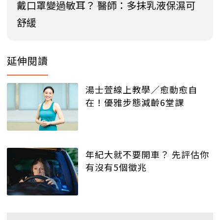
戴口罩變過敏耳？ 醫師：多抹乳液保濕可
舒緩
延伸閱讀
湯士萱線上教學／愈動愈自
在！優雅步態減齡6堂課
年紀大就不要開車？ 先評估你
有沒有5個徵兆