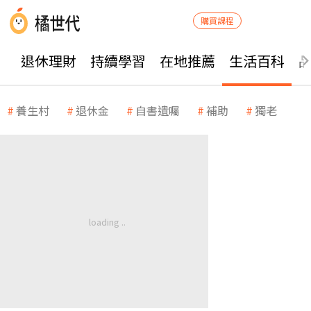
購買課程
退休理財
持續學習
在地推薦
生活百科
養生村
退休金
自書遺囑
補助
獨老