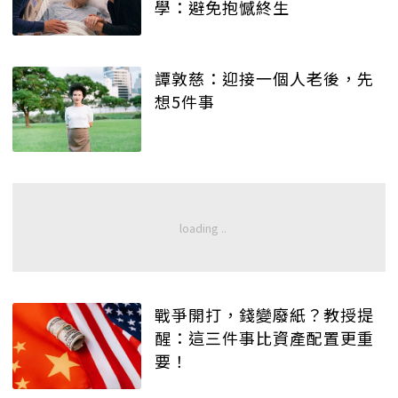
學：避免抱憾終生
譚敦慈：迎接一個人老後，先
想5件事
戰爭開打，錢變廢紙？教授提
醒：這三件事比資產配置更重
要！