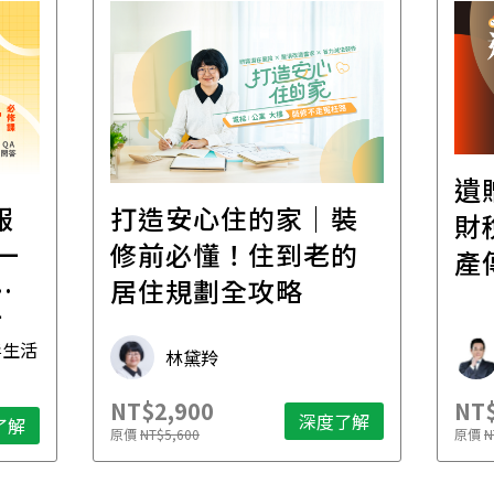
遺
報
打造安心住的家｜裝
財
一
修前必懂！住到老的
產
一
居住規劃全攻略
先
毒生活
林黛羚
NT$2,900
NT$
深度了解
了解
原價
NT$5,600
原價
N