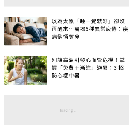
以為太累「睡一覺就好」卻沒
再醒來…醫揭5種異常疲倦：疾
病悄悄奪命
別讓高溫引發心血管危機！掌
握「免費＋漸進」避暑：3 招
防心梗中暑