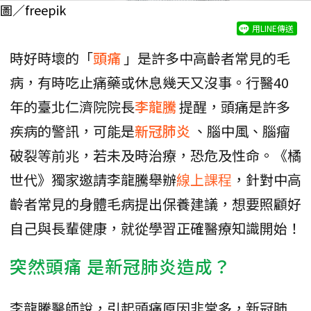
圖／freepik
用LINE傳送
時好時壞的「
頭痛
」是許多中高齡者常見的毛
病，有時吃止痛藥或休息幾天又沒事。行醫40
年的臺北仁濟院院長
李龍騰
提醒，頭痛是許多
疾病的警訊，可能是
新冠肺炎
、腦中風、腦瘤
破裂等前兆，若未及時治療，恐危及性命。《橘
世代》獨家邀請李龍騰舉辦
線上課程
，針對中高
齡者常見的身體毛病提出保養建議，想要照顧好
自己與長輩健康，就從學習正確醫療知識開始！
突然頭痛 是新冠肺炎造成？
李龍騰醫師說，引起頭痛原因非常多，新冠肺