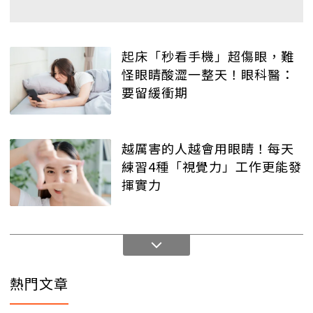
起床「秒看手機」超傷眼，難
怪眼睛酸澀一整天！眼科醫：
要留緩衝期
越厲害的人越會用眼睛！每天
練習4種「視覺力」工作更能發
揮實力
熱門文章