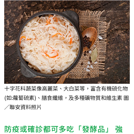
十字花科蔬菜像高麗菜、大白菜等，富含有機硫化物
(如:蘿蔔硫素)、膳食纖維，及多種礦物質和維生素 圖
／聯安資料照片
防疫或確診都可多吃「發酵品」 強