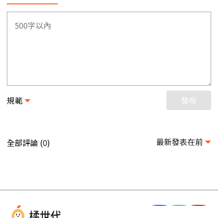
規範
發布
最新發表在前
全部評論 (
)
0