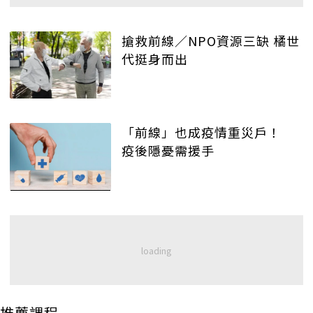
搶救前線／NPO資源三缺 橘世
代挺身而出
「前線」也成疫情重災戶！
疫後隱憂需援手
推薦課程