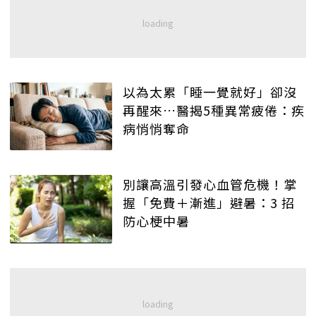
以為太累「睡一覺就好」卻沒
再醒來…醫揭5種異常疲倦：疾
病悄悄奪命
別讓高溫引發心血管危機！掌
握「免費＋漸進」避暑：3 招
防心梗中暑