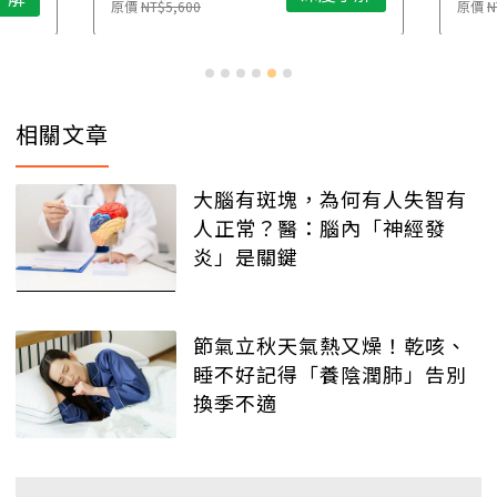
原價
NT$5,600
原價
N
相關文章
大腦有斑塊，為何有人失智有
人正常？醫：腦內「神經發
炎」是關鍵
節氣立秋天氣熱又燥！乾咳、
睡不好記得「養陰潤肺」告別
換季不適