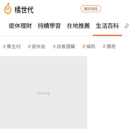
購買課程
退休理財
持續學習
在地推薦
生活百科
養生村
退休金
自書遺囑
補助
獨老