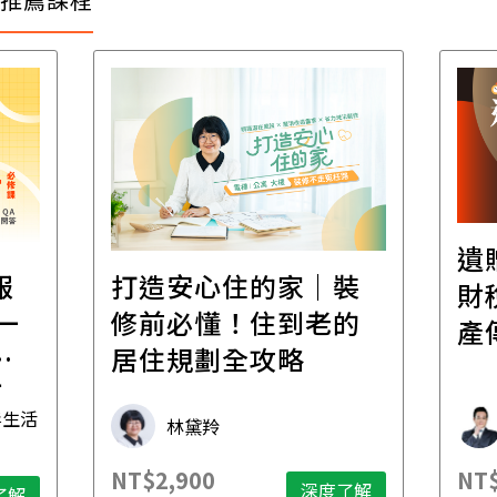
遺
報
打造安心住的家｜裝
財
一
修前必懂！住到老的
產
一
居住規劃全攻略
先
毒生活
林黛羚
NT$2,900
NT$
深度了解
了解