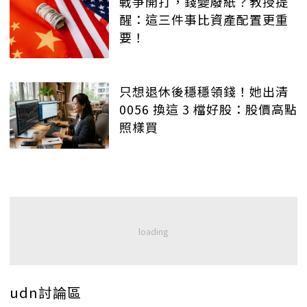
戰爭開打，錢變廢紙？教授提
醒：這三件事比資產配置更重
要！
只想退休後穩穩領錢！她出清
0056 換這 3 檔好股：股價高點
照樣買
udn討論區