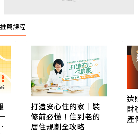
推薦課程
遺
報
打造安心住的家｜裝
財
一
修前必懂！住到老的
產
一
居住規劃全攻略
先