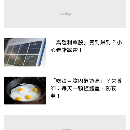
「高殖利率股」買到賺到？小
心看錯踩雷！
「吃蛋＝膽固醇過高」？營養
師：每天一顆控體重、防衰
老！