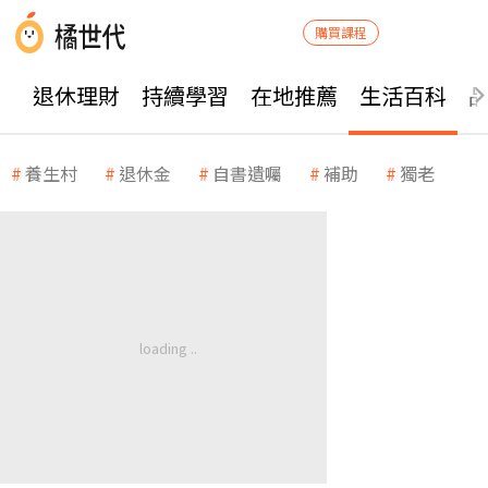
購買課程
退休理財
持續學習
在地推薦
生活百科
養生村
退休金
自書遺囑
補助
獨老