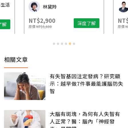
毒生活
林黛羚
NT$2,900
NT$
深度了解
了解
原價
NT$5,600
原價
N
相關文章
有失智基因注定發病？研究顯
示：越早做7件事最能護腦防失
智
大腦有斑塊，為何有人失智有
人正常？醫：腦內「神經發