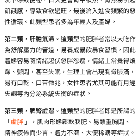
飢餓感，導致食欲過旺，最後淪入進食頻繁的惡
性循環。此類型患者多為年輕人及產婦。
第二類，肝膽氣滯。
這類型的肥胖者常以大吃作
為舒解壓力的管道，易養成暴飲暴食習慣，因此
體態容易隨情緒起伏忽胖忽瘦，情緒上常覺得煩
躁、鬱悶，甚至失眠，生理上會出現胸脅脹滿，
易有口乾、口苦徵兆，女性患者尤其可能有月經
失調等內分泌系統失衡的症狀。
第三類，脾腎虛濕。
這類型的肥胖者即是所謂的
「
虛胖
」，肌肉形態鬆軟腴肥、易頭重胸悶、
精神疲倦而少言、體力不濟、大便稀溏等症狀。