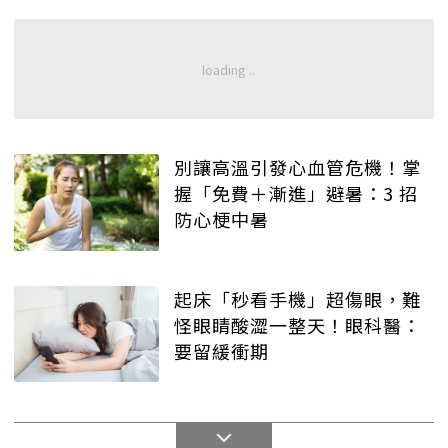
別讓高溫引發心血管危機！掌
握「免費＋漸進」避暑：3 招
防心梗中暑
起床「秒看手機」超傷眼，難
怪眼睛酸澀一整天！眼科醫：
要留緩衝期