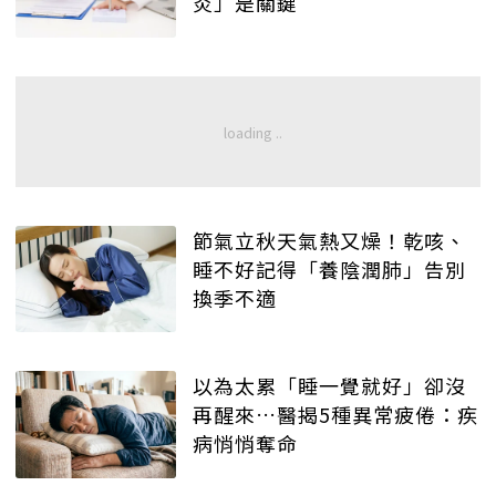
炎」是關鍵
節氣立秋天氣熱又燥！乾咳、
睡不好記得「養陰潤肺」告別
換季不適
以為太累「睡一覺就好」卻沒
再醒來…醫揭5種異常疲倦：疾
病悄悄奪命