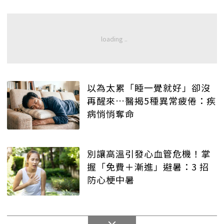
以為太累「睡一覺就好」卻沒
再醒來…醫揭5種異常疲倦：疾
病悄悄奪命
別讓高溫引發心血管危機！掌
握「免費＋漸進」避暑：3 招
防心梗中暑