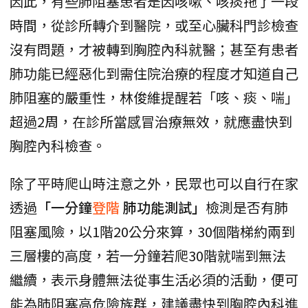
因此，有些肺阻塞患者是因咳嗽、咳痰拖了一段
時間，從診所轉介到醫院，或至心臟科門診檢查
沒有問題，才被轉到胸腔內科就醫；甚至有患者
肺功能已經惡化到需住院治療的程度才知道自己
肺阻塞的嚴重性，林俊維提醒若「咳、痰、喘」
超過2周，在診所當感冒治療無效，就應盡快到
胸腔內科檢查。
除了平時爬山時注意之外，民眾也可以自行在家
透過
「一分鐘
登階
肺功能測試」
檢測是否有肺
阻塞風險，以1階20公分來算，30個階梯約兩到
三層樓的高度，若一分鐘若爬30階就喘到無法
繼續，表示身體無法從事生活必須的活動，便可
能為肺阻塞高危險族群，建議盡快到胸腔內科進