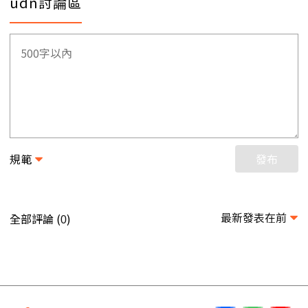
udn討論區
規範
發布
最新發表在前
全部評論 (
)
0