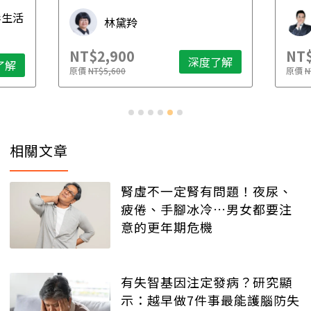
先
毒生活
林黛羚
NT$2,900
NT$
深度了解
了解
原價
NT$5,600
原價
N
相關文章
腎虛不一定腎有問題！夜尿、
疲倦、手腳冰冷…男女都要注
意的更年期危機
有失智基因注定發病？研究顯
示：越早做7件事最能護腦防失