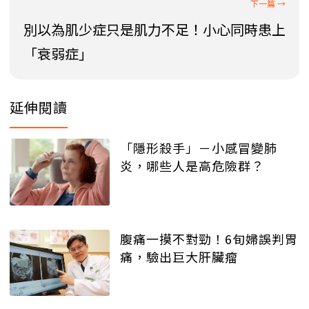
別以為肌少症只是肌力不足！小心同時患上
「衰弱症」
延伸閱讀
「隱形殺手」－小感冒變肺
炎，哪些人是高危險群？
腹痛一摸不對勁！6旬婦誤判胃
痛，驗出巨大肝臟瘤