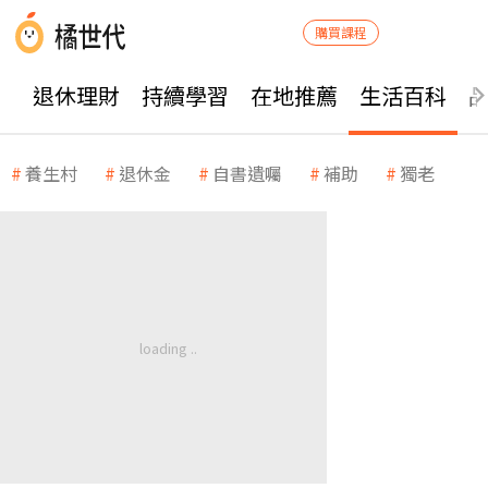
購買課程
退休理財
持續學習
在地推薦
生活百科
養生村
退休金
自書遺囑
補助
獨老