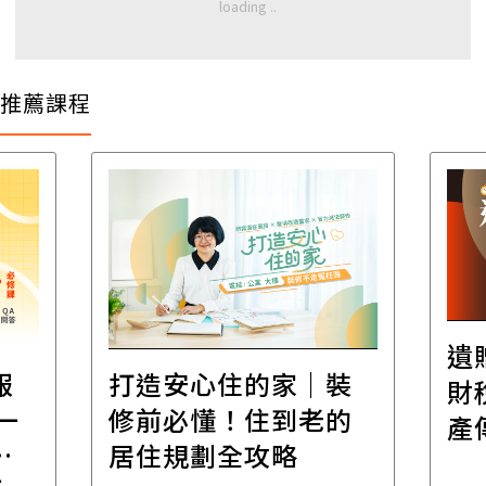
推薦課程
遺
報
打造安心住的家｜裝
財
一
修前必懂！住到老的
產
一
居住規劃全攻略