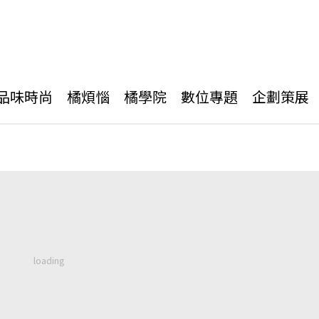
品味時尚
橘煩惱
橘學院
數位專題
企劃策展