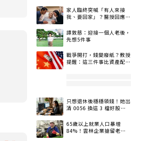
家人臨終突喊「有人來接
我、要回家」？醫授回應方
式快學：避免抱憾終生
譚敦慈：迎接一個人老後，
先想5件事
戰爭開打，錢變廢紙？教授
提醒：這三件事比資產配置
更重要！
只想退休後穩穩領錢！她出
清 0056 換這 3 檔好股：
股價高點照樣買
65歲以上就業人口暴增
84%！雲林企業搶留老員
工：穩定性高、經驗豐富