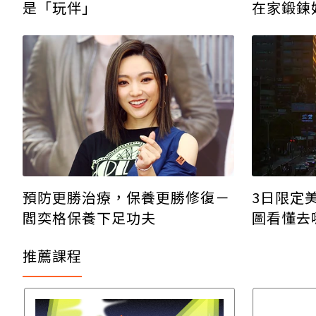
是「玩伴」
在家鍛鍊
3日限定
預防更勝治療，保養更勝修復－
圖看懂去
閻奕格保養下足功夫
推薦課程