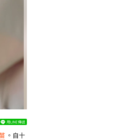
用LINE傳送
苗
。自十