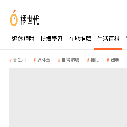
退休理財
持續學習
在地推薦
生活百科
養生村
退休金
自書遺囑
補助
獨老