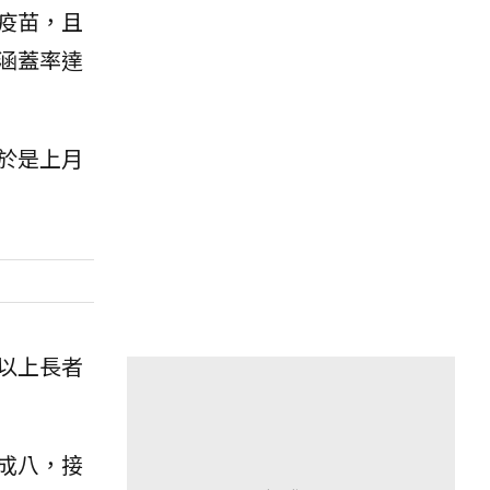
疫苗，且
涵蓋率達
於是上月
以上長者
成八，接