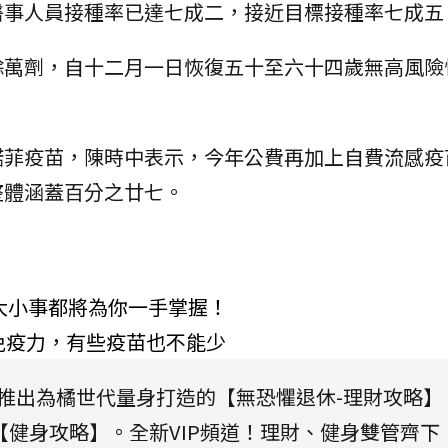
醫事人員接種率已達七成二，接近目標接種率七成五
餘萬劑，自十二月一日恢復五十至六十四歲無高風險
諾菲疫苗，陳時中表示，今年公費再加上自費流感疫
整體涵蓋百分之廿七。
大小事都將為你一手掌握！
免疫力，有些疫苗也不能少
將推出為橘世代量身打造的【無恐懼退休-理財攻略】
健身攻略】。全新VIP頻道！理財、健身雙管齊下