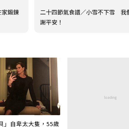
在家鍛鍊
二十四節氣食譜／小雪不下雪 我
謝平安！
貝」自卑太大隻，55歲