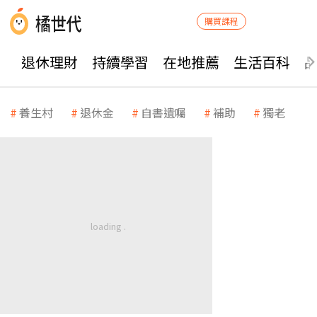
購買課程
退休理財
持續學習
在地推薦
生活百科
養生村
退休金
自書遺囑
補助
獨老