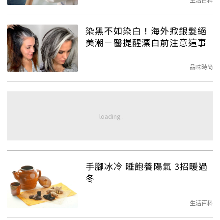
染黑不如染白！海外掀銀髮絕
美潮－醫提醒漂白前注意這事
品味時尚
手腳冰冷 睡飽養陽氣 3招暖過
冬
生活百科