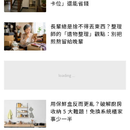
卡位」還能省錢
長輩總是捨不得丟東西？整理
師的「遺物整理」觀點：別把
煎熬留給晚輩
用保鮮盒反而更亂？破解廚房
收納 5 大難題！免換系統櫃家
事少一半