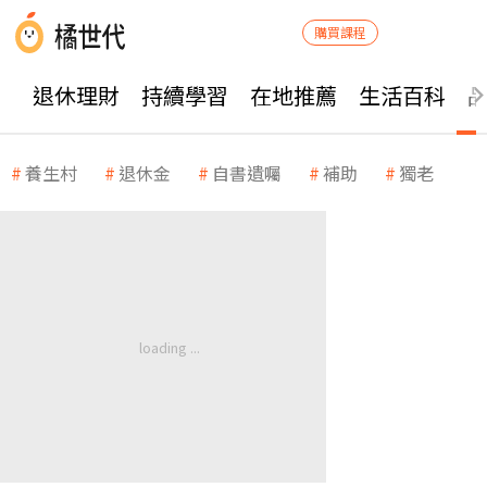
購買課程
退休理財
持續學習
在地推薦
生活百科
養生村
退休金
自書遺囑
補助
獨老