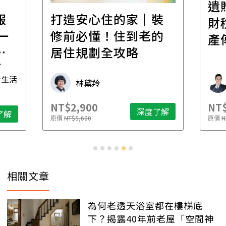
遺
報
打造安心住的家｜裝
財
一
修前必懂！住到老的
產
一
居住規劃全攻略
先
毒生活
林黛羚
NT$2,900
NT$
深度了解
了解
原價
NT$5,600
原價
N
相關文章
為何老透天浴室都在樓梯底
下？揭露40年前老屋「空間神