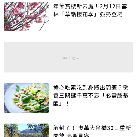
年節賞櫻新去處！2月12日雲
林「草嶺櫻花季」強勢登場
擔心吃素吃到身體出問題？營
養三關鍵千萬不忘「必需胺基
酸」！
解封了！ 奧萬大吊橋30日重新
開放 亮麗見客