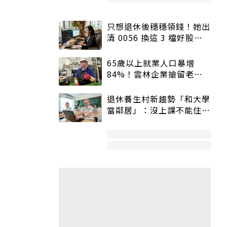
只想退休後穩穩領錢！她出
清 0056 換這 3 檔好股：
股價高點照樣買
65歲以上就業人口暴增
84%！雲林企業搶留老員
工：穩定性高、經驗豐富
退休養生村新趨勢「和大學
當鄰居」：沒上課不能住、
宿舍變養老房