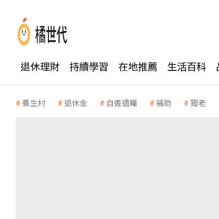
退休理財
持續學習
在地推薦
生活百科
養生村
退休金
自書遺囑
補助
獨老