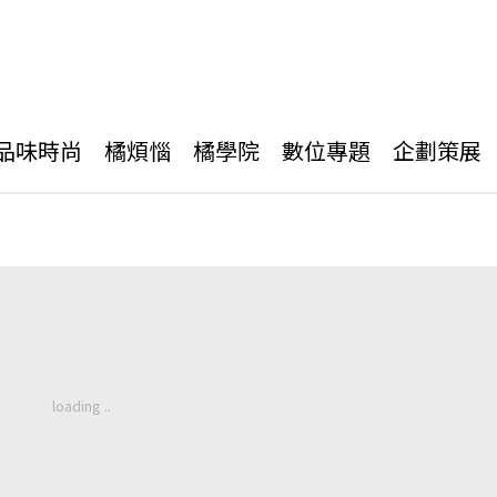
品味時尚
橘煩惱
橘學院
數位專題
企劃策展