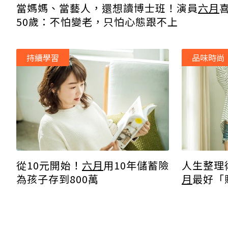
當媽媽、當藝人，還想讀博士班！演員
六月
50歲：不怕變老，只怕心態跟不上
持續學習
品味時尚
從10元開始！
六月
用10年儲蓄險
人生整理
為孩子存到800萬
月
最好「