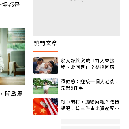
一場都是
熱門文章
家人臨終突喊「有人來接
我、要回家」？醫授回應方
式快學：避免抱憾終生
譚敦慈：迎接一個人老後，
先想5件事
，開啟屬
戰爭開打，錢變廢紙？教授
提醒：這三件事比資產配置
更重要！