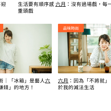
喜迎
生活要有順序感
六月
：沒有過場戲，每
重頭戲
品味時尚
術｜「冰箱」是藝人
六
六月
：因為「不將就」
賺錢」的地方！
於我的減法生活