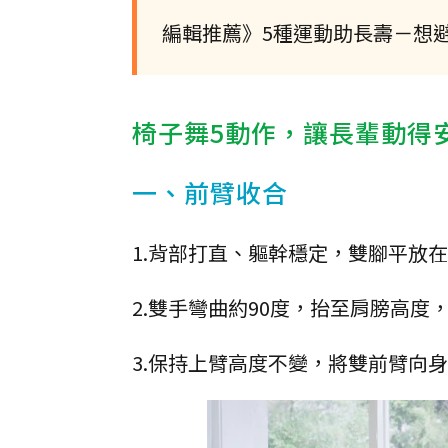
編輯推薦》5種運動助長壽－想
椅子舞5動作，讓長輩動得
一、前臂收合
1.背部打直、軀幹穩定，雙腳平放
2.雙手彎曲約90度，抬至肩膀高
3.保持上臂高度不變，將雙前臂向