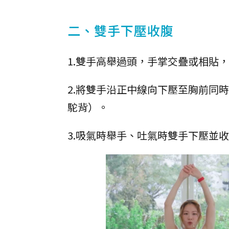
二、雙手下壓收腹
1.雙手高舉過頭，手掌交疊或相貼
2.將雙手沿正中線向下壓至胸前同
駝背）。
3.吸氣時舉手、吐氣時雙手下壓並