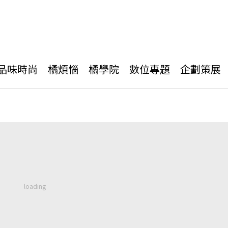
品味時尚
橘煩惱
橘學院
數位專題
企劃策展