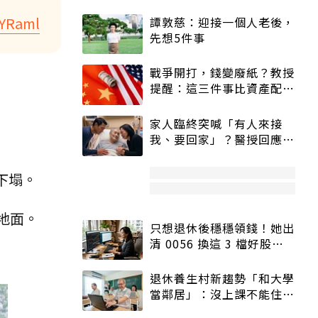
pYRaml
譚敦慈：迎接一個人老後，
先想5件事
戰爭開打，錢變廢紙？教授
提醒：這三件事比資產配置
更重要！
家人臨終突喊「有人來接
我、要回家」？醫授回應方
式快學：避免抱憾終生
下塌。
地面。
只想退休後穩穩領錢！她出
清 0056 換這 3 檔好股：
股價高點照樣買
退休養生村新趨勢「和大學
當鄰居」：沒上課不能住、
宿舍變養老房