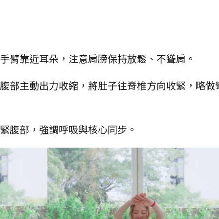
，手臂靠近耳朵，注意肩膀保持放鬆、不聳肩。
時腹部主動出力收縮，將肚子往脊椎方向收緊，略做
收緊腹部，強調呼吸與核心同步。