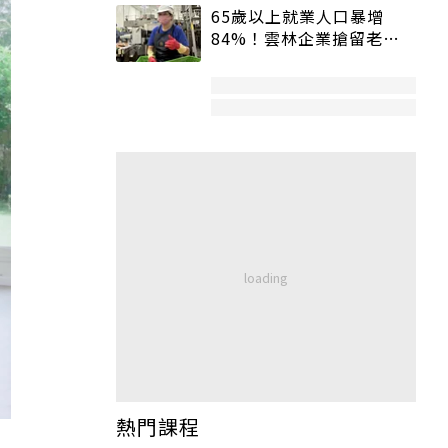
65歲以上就業人口暴增
84%！雲林企業搶留老員
工：穩定性高、經驗豐富
熱門課程