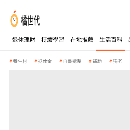
退休理財
持續學習
在地推薦
生活百科
養生村
退休金
自書遺囑
補助
獨老