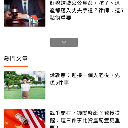
好媳婦遭公公奪命，孩子、遺
產都落入丈夫手裡？律師：這5
點很重要
熱門文章
譚敦慈：迎接一個人老後，先
想5件事
戰爭開打，錢變廢紙？教授提
醒：這三件事比資產配置更重
要！