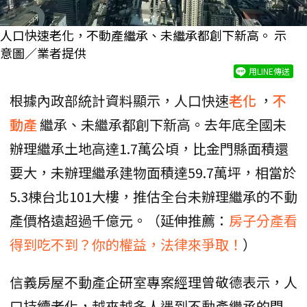
人口快速老化，不動產繼承、未繼承都創下新高。 示
意圖／業者提供
用LINE傳送
根據內政部統計資料顯示，人口快速
老化
，
不
動產
繼承、未繼承都創下新高。去年底全國未
辦理繼承土地高達1.7萬公頃，比金門縣面積還
要大，未辦理繼承建物面積達59.7萬坪，相當於
5.3棟台北101大樓，推估全台未辦理繼承的不動
產價格遠超過千億元。（延伸推薦：
房子分產看
得到吃不到？你的權益，法律來爭取！
）
信義房屋不動產企研室專案經理曾敬德表示，人
口持續老化，越來越多人遇到不動產繼承的問