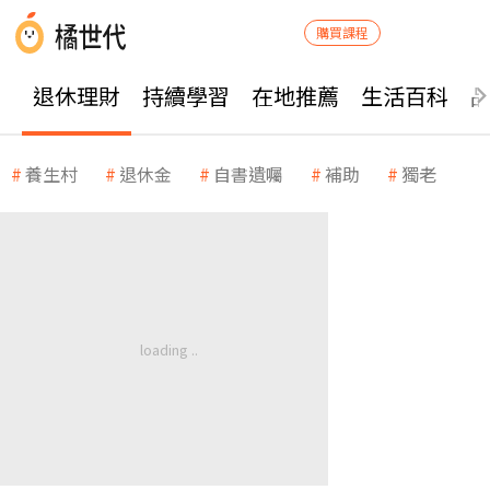
購買課程
退休理財
持續學習
在地推薦
生活百科
養生村
退休金
自書遺囑
補助
獨老