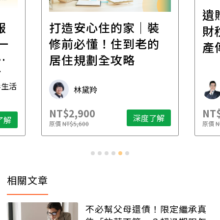
遺
報
打造安心住的家｜裝
財
一
修前必懂！住到老的
產
一
居住規劃全攻略
先
毒生活
林黛羚
NT$2,900
NT$
深度了解
了解
原價
NT$5,600
原價
N
相關文章
不必幫父母還債！限定繼承真