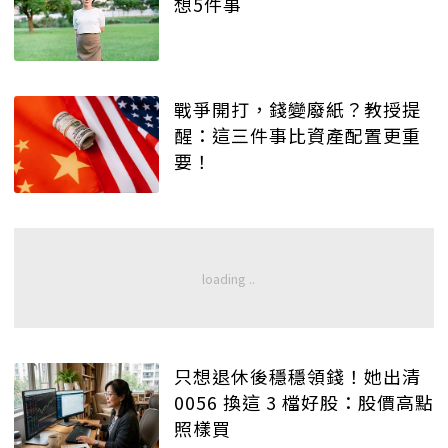
想5件事
戰爭開打，錢變廢紙？教授提
醒：這三件事比資產配置更重
要！
只想退休後穩穩領錢！她出清
0056 換這 3 檔好股：股價高點
照樣買