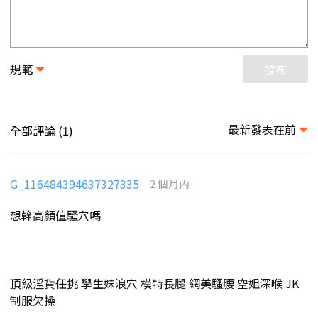
規範
發布
最新發表在前
全部評論 (
)
1
G_116484394637327335
2 個月內
想幹高顏值騷穴嗎
頂級淫貨任挑 學生妹浪穴 模特長腿 網美騷腰 空姐深喉 JK
制服欠操