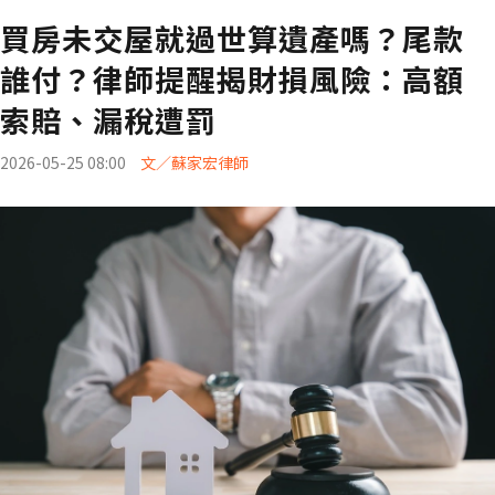
買房未交屋就過世算遺產嗎？尾款
誰付？律師提醒揭財損風險：高額
索賠、漏稅遭罰
2026-05-25 08:00
文／蘇家宏律師