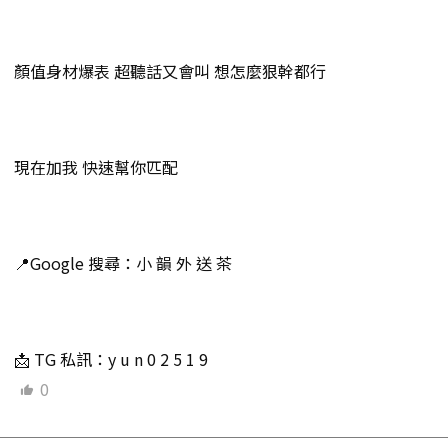
顏值身材爆表 超聽話又會叫 想怎麼狠幹都行
現在加我 快速幫你匹配
📍Google 搜尋：小 韻 外 送 茶
📩 TG 私訊：y u n 0 2 5 1 9
0