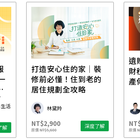
遺
報
打造安心住的家｜裝
財
一
修前必懂！住到老的
產
一
居住規劃全攻略
先
毒生活
林黛羚
NT$2,900
NT$
深度了解
了解
原價
NT$5,600
原價
N