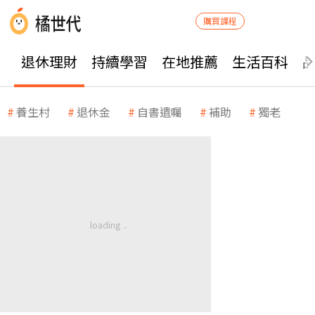
購買課程
退休理財
持續學習
在地推薦
生活百科
養生村
退休金
自書遺囑
補助
獨老