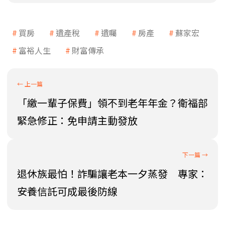
買房
遺產稅
遺囑
房產
蘇家宏
富裕人生
財富傳承
「繳一輩子保費」領不到老年年金？衛福部
緊急修正：免申請主動發放
退休族最怕！詐騙讓老本一夕蒸發 專家：
安養信託可成最後防線