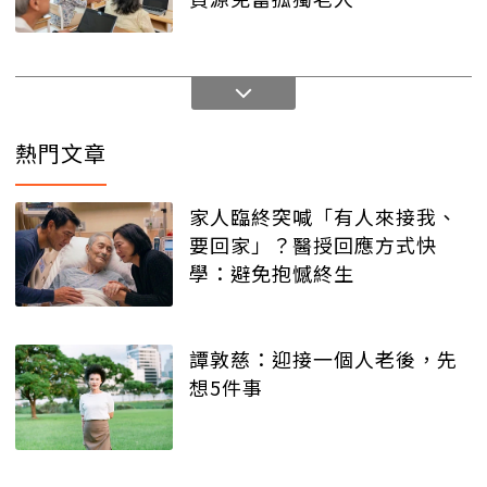
熱門文章
家人臨終突喊「有人來接我、
要回家」？醫授回應方式快
學：避免抱憾終生
譚敦慈：迎接一個人老後，先
想5件事