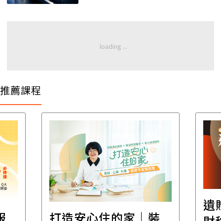
推薦課程
遺
報
打造安心住的家｜裝
財