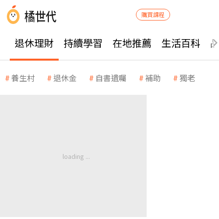
購買課程
退休理財
持續學習
在地推薦
生活百科
養生村
退休金
自書遺囑
補助
獨老