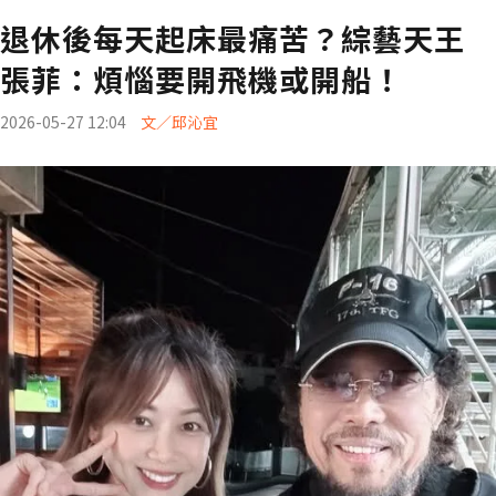
退休後每天起床最痛苦？綜藝天王
張菲：煩惱要開飛機或開船！
2026-05-27 12:04
文／邱沁宜