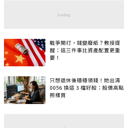
戰爭開打，錢變廢紙？教授提
醒：這三件事比資產配置更重
要！
只想退休後穩穩領錢！她出清
0056 換這 3 檔好股：股價高點
照樣買