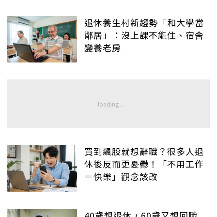
退休養生村新趨勢「和大學當
鄰居」：沒上課不能住、宿舍
變養老房
買到飆股就想辭職？很多人退
休後反而更憂鬱！「不用工作
＝快樂」觀念該改
40歲想退休，60歲又想回職