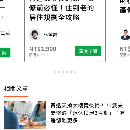
一
修前必懂！住到老的
產
一
居住規劃全攻略
先
毒生活
林黛羚
NT$2,900
NT$
深度了解
了解
原價
NT$5,600
原價
N
相關文章
賣透天換大樓竟後悔！72歲夫
妻慘遇「退休換屋3盲點」：有
賺卻賠更多