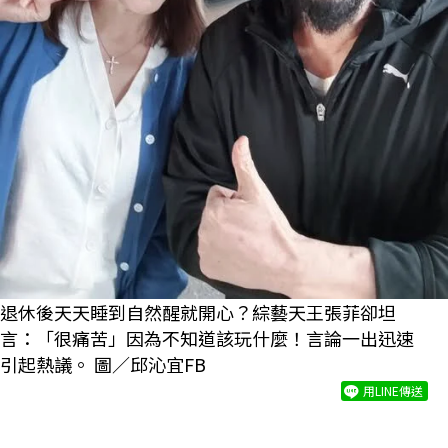
退休後天天睡到自然醒就開心？綜藝天王張菲卻坦
言：「很痛苦」因為不知道該玩什麼！言論一出迅速
引起熱議。 圖／邱沁宜FB
用LINE傳送