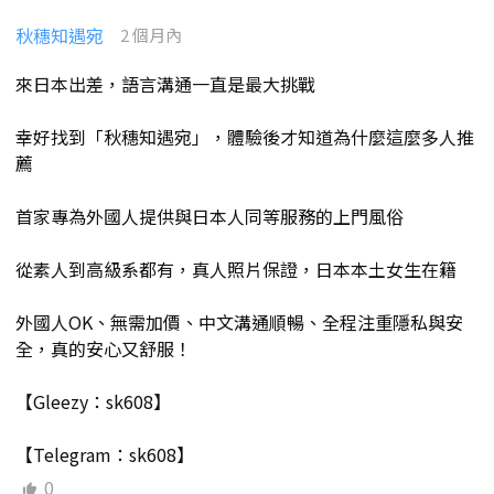
秋穗知遇宛
2 個月內
來日本出差，語言溝通一直是最大挑戰
幸好找到「秋穗知遇宛」，體驗後才知道為什麼這麼多人推
薦
首家專為外國人提供與日本人同等服務的上門風俗
從素人到高級系都有，真人照片保證，日本本土女生在籍
外國人OK、無需加價、中文溝通順暢、全程注重隱私與安
全，真的安心又舒服！
【Gleezy：sk608】
【Telegram：sk608】
0