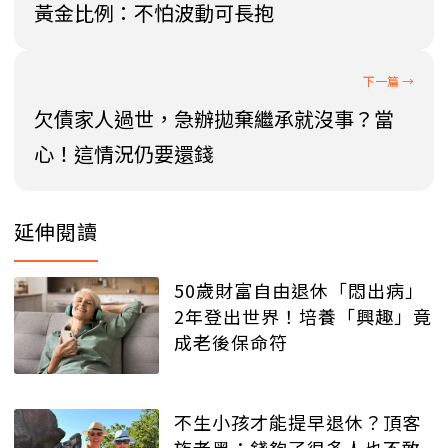
黃金比例：不怕波動可長抱
欠債家人過世，急辦拋棄繼承就沒事？當
心！這情況仍要還錢
延伸閱讀
50歲財富自由退休「悶出病」
2年登出世界！培養「興趣」竟
成老後保命符
不生小孩才能提早退休？頂客
族老黑：錢夠了很多人也不敢