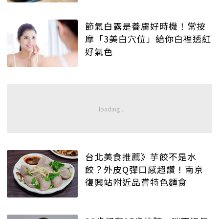
節氣白露是養膚好時機！常按
摩「3美白穴位」給你白裡透紅
好氣色
台北美食推薦》芋餃不是水
餃？外皮Q彈口感超讚！南京
復興站附近品嘗特色麵食