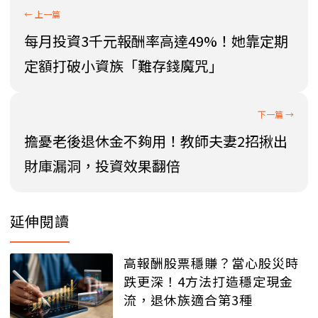
每月投資3千元報酬率高達49%！她靠定期
定額打破小資族「難存錢魔咒」
擔憂老後退休金不夠用！教師夫妻2招揪出
財庫漏洞，投資效果翻倍
延伸閱讀
高報酬股票穩賺？當心股災時
跌更深！4方法打造穩定現金
流，退休族適合第3種