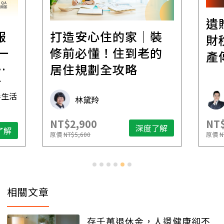
遺
報
打造安心住的家｜裝
財
一
修前必懂！住到老的
產
一
居住規劃全攻略
先
毒生活
林黛羚
NT$2,900
NT$
深度了解
了解
原價
NT$5,600
原價
N
相關文章
存千萬退休金，人還健康卻不