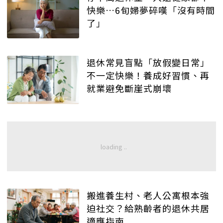
快樂…6旬婦夢碎嘆「沒有時間
了」
退休常見盲點「放假變日常」
不一定快樂！養成好習慣、再
就業避免斷崖式崩壞
搬進養生村、老人公寓根本強
迫社交？給熟齡者的退休共居
適應指南