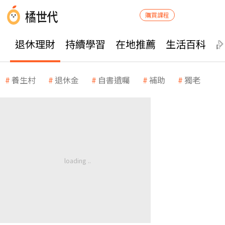
購買課程
退休理財
持續學習
在地推薦
生活百科
養生村
退休金
自書遺囑
補助
獨老