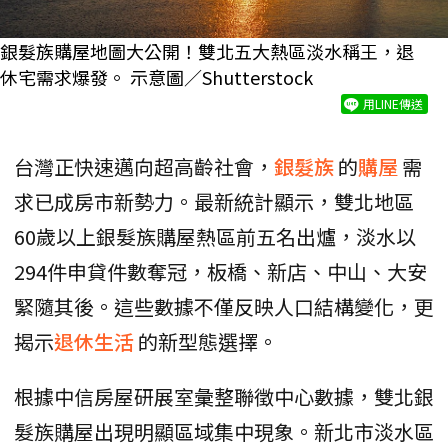
銀髮族購屋地圖大公開！雙北五大熱區淡水稱王，退
休宅需求爆發。 示意圖／Shutterstock
用LINE傳送
台灣正快速邁向超高齡社會，
銀髮族
的
購屋
需
求已成房市新勢力。最新統計顯示，雙北地區
60歲以上銀髮族購屋熱區前五名出爐，淡水以
294件申貸件數奪冠，板橋、新店、中山、大安
緊隨其後。這些數據不僅反映人口結構變化，更
揭示
退休生活
的新型態選擇。
根據中信房屋研展室彙整聯徵中心數據，雙北銀
髮族購屋出現明顯區域集中現象。新北市淡水區