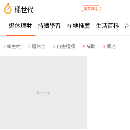
購買課程
退休理財
持續學習
在地推薦
生活百科
養生村
退休金
自書遺囑
補助
獨老