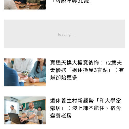
「容貌年輕20歲」
賣透天換大樓竟後悔！72歲夫
妻慘遇「退休換屋3盲點」：有
賺卻賠更多
退休養生村新趨勢「和大學當
鄰居」：沒上課不能住、宿舍
變養老房