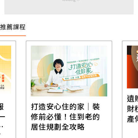
推薦課程
遺
報
打造安心住的家｜裝
財
一
修前必懂！住到老的
產
一
居住規劃全攻略
先