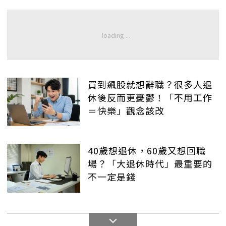
買到飆股就想辭職？很多人退
休後反而更憂鬱！「不用工作
＝快樂」觀念該改
40歲想退休，60歲又想回職
場？「大退休時代」最重要的
不一定是錢