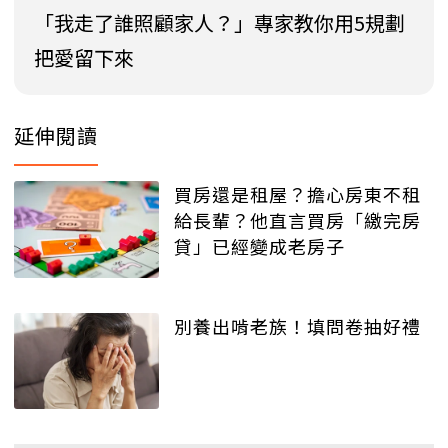
「我走了誰照顧家人？」專家教你用5規劃
把愛留下來
延伸閱讀
買房還是租屋？擔心房東不租
給長輩？他直言買房「繳完房
貸」已經變成老房子
別養出啃老族！填問卷抽好禮