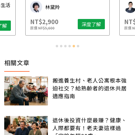
毒生活
林黛羚
NT$2,900
NT$
深度了解
了解
原價
NT$5,600
原價
N
相關文章
搬進養生村、老人公寓根本強
迫社交？給熟齡者的退休共居
適應指南
退休後投資什麼最賺？健康、
人際都要有！老夫妻這樣過