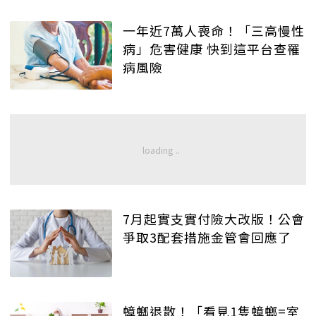
一年近7萬人喪命！「三高慢性
病」危害健康 快到這平台查罹
病風險
7月起實支實付險大改版！公會
爭取3配套措施金管會回應了
蟑螂退散！「看見1隻蟑螂=室