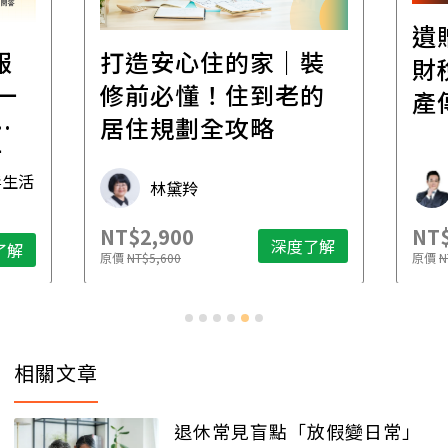
遺
報
打造安心住的家｜裝
財
一
修前必懂！住到老的
產
一
居住規劃全攻略
先
毒生活
林黛羚
NT$2,900
NT$
深度了解
了解
原價
NT$5,600
原價
N
相關文章
退休常見盲點「放假變日常」