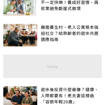
不一定快樂！養成好習慣、再
就業避免斷崖式崩壞
搬進養生村、老人公寓根本強
迫社交？給熟齡者的退休共居
適應指南
退休後投資什麼最賺？健康、
人際都要有！老夫妻這樣過
「容貌年輕20歲」