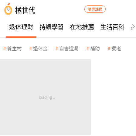
購買課程
退休理財
持續學習
在地推薦
生活百科
養生村
退休金
自書遺囑
補助
獨老