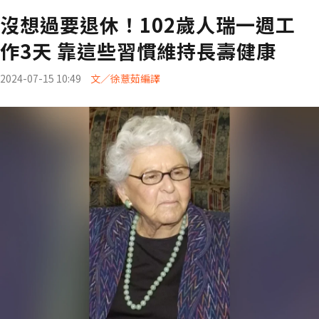
沒想過要退休！102歲人瑞一週工
作3天 靠這些習慣維持長壽健康
2024-07-15 10:49
文／徐薏茹編譯