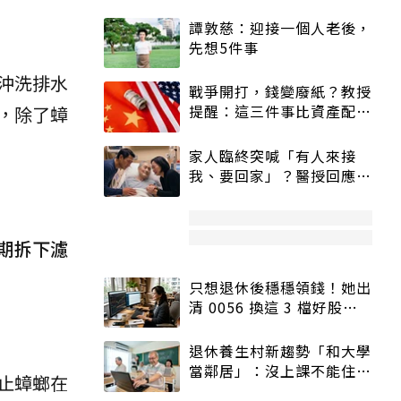
譚敦慈：迎接一個人老後，
先想5件事
沖洗排水
戰爭開打，錢變廢紙？教授
提醒：這三件事比資產配置
，除了蟑
更重要！
家人臨終突喊「有人來接
我、要回家」？醫授回應方
式快學：避免抱憾終生
期拆下濾
只想退休後穩穩領錢！她出
清 0056 換這 3 檔好股：
股價高點照樣買
退休養生村新趨勢「和大學
當鄰居」：沒上課不能住、
止蟑螂在
宿舍變養老房