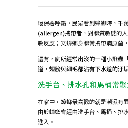
環保署呼籲，
民眾看到蟑螂時，千
(allergen)攜帶者
，對體質敏感的人
敏反應；又蟑螂身體常攜帶病原菌
還有，
廁所經常出沒的一種小飛蟲
道，翅膀與細毛都沾有下水道的汙
洗手台、排水孔和馬桶常聚
在家中，蟑螂最喜歡的就是潮濕有
由於蟑螂會經由洗手台、馬桶、排
進入。