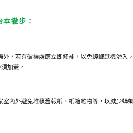
治本撇步：
隙外，若有破損處應立即修補，以免蟑螂趁機潛入
時須加蓋，
家室內外避免堆積舊報紙、紙箱雜物等，以減少蟑