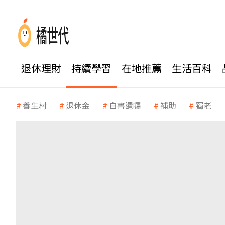
退休理財
持續學習
在地推薦
生活百科
養生村
退休金
自書遺囑
補助
獨老