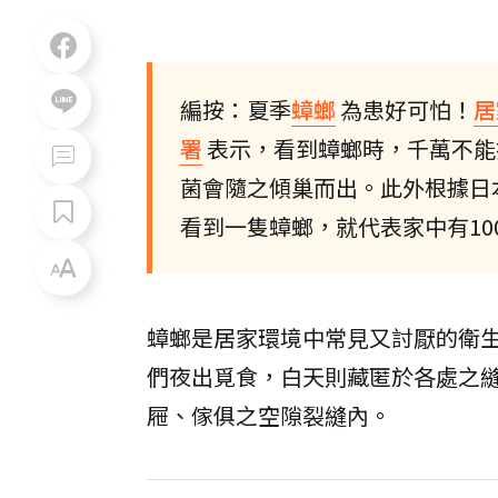
編按：夏季
蟑螂
為患好可怕！
居
署
表示，看到蟑螂時，千萬不能
菌會隨之傾巢而出。此外根據日
看到一隻蟑螂，就代表家中有1
蟑螂是居家環境中常見又討厭的衛
們夜出覓食，白天則藏匿於各處之
屜、傢俱之空隙裂縫內。