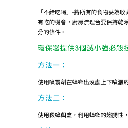
「不給吃喝」-將所有的食物妥為收
有吃的機會，廚房流理台要保持乾
分的條件。
環保署提供3個滅小強必殺
方法一：
使用噴霧劑在蟑螂出沒處上下
噴灑約
方法二：
使用殺蟑餌盒
，利用蟑螂的趨觸性