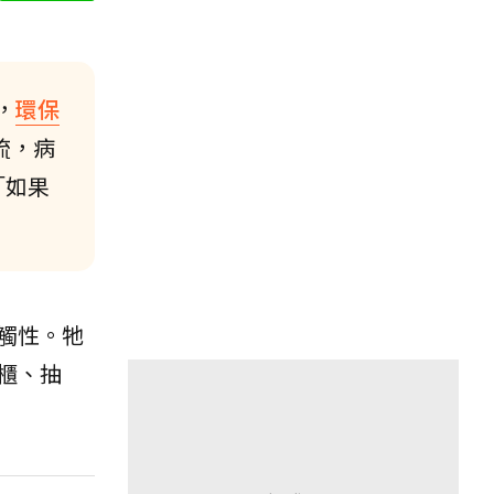
，
環保
流，病
「如果
觸性。牠
櫃、抽