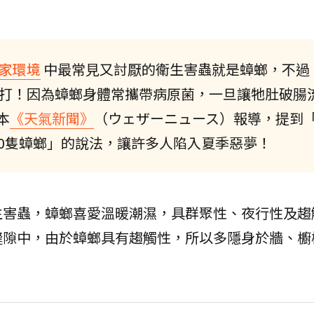
家環境
中最常見又討厭的衛生害蟲就是蟑螂，不過
打！因為蟑螂身體常攜帶病原菌，一旦讓牠肚破腸
本
《天氣新聞》
（ウェザーニュース）報導，提到
00隻蟑螂」的說法，讓許多人陷入夏季惡夢！
生害蟲，蟑螂喜愛溫暖潮濕，具群聚性、夜行性及趨
縫隙中，由於蟑螂具有趨觸性，所以多隱身於牆、櫥