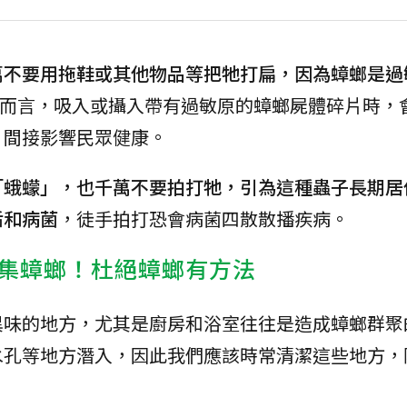
萬不要用拖鞋或其他物品等把牠打扁，因為蟑螂是過
而言，吸入或攝入帶有過敏原的蟑螂屍體碎片時，
，間接影響民眾健康。
「蛾蠓」，也千萬不要拍打牠，引為這種蟲子長期居
垢和病菌
，徒手拍打恐會病菌四散散播疾病。
集蟑螂！杜絕蟑螂有方法
異味的地方，尤其是廚房和浴室往往是造成蟑螂群聚
水孔等地方潛入，因此我們應該時常清潔這些地方，