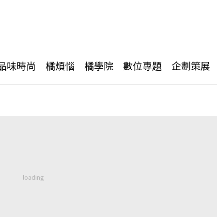
品味時尚
橘煩惱
橘學院
數位專題
企劃策展