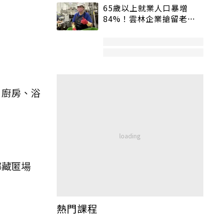
65歲以上就業人口暴增
84%！雲林企業搶留老員
工：穩定性高、經驗豐富
，廚房、浴
螂藏匿場
熱門課程