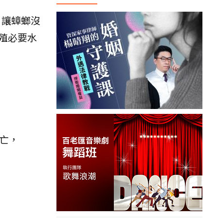
，讓蟑螂沒
殖必要水
亡，