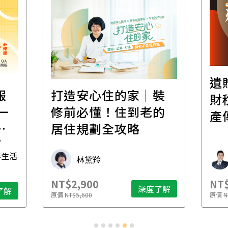
遺
報
打造安心住的家｜裝
財
一
修前必懂！住到老的
產
一
居住規劃全攻略
先
毒生活
林黛羚
NT$2,900
NT$
深度了解
了解
原價
NT$5,600
原價
N