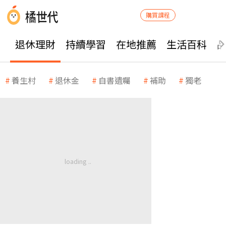
購買課程
退休理財
持續學習
在地推薦
生活百科
養生村
退休金
自書遺囑
補助
獨老