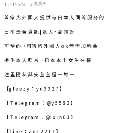
11115544
3 個月內
首 家 为 外 国 人 提 供 与 日 本 人 同 等 服 务 的
日 本 最 全 資 訊 | 素 人・高 級 系
可 預 約 ・可諮 詢 外 國 人 o k 無 需 加 料 金
提 供 本 人 照 片 ，日 本 本 土 女 生 在 籍
注 重 隱 私 與 安 全 全 程 一 對 一
【g l e e z y ： y u 3 3 2 7 】
【 T e l e g r a m ： @y 5 5 8 2 】
【 T e l e gr a m ： @i x i n 0 3 】
【 l i n e ： a n 1 2 2 1 1 】