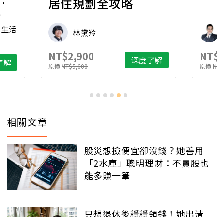
一
居住規劃全攻略
先
毒生活
林黛羚
NT$2,900
NT$
深度了解
了解
原價
NT$5,600
原價
N
相關文章
股災想撿便宜卻沒錢？她善用
「2水庫」聰明理財：不賣股也
能多賺一筆
只想退休後穩穩領錢！她出清