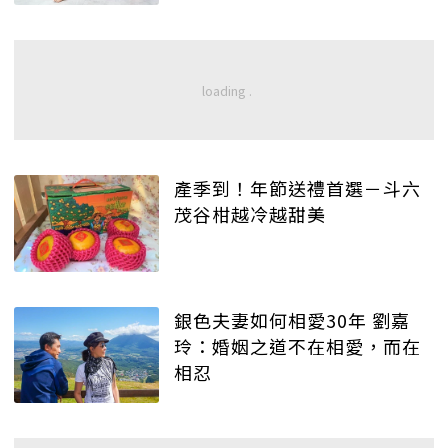
產季到！年節送禮首選－斗六
茂谷柑越冷越甜美
銀色夫妻如何相愛30年 劉嘉
玲：婚姻之道不在相愛，而在
相忍