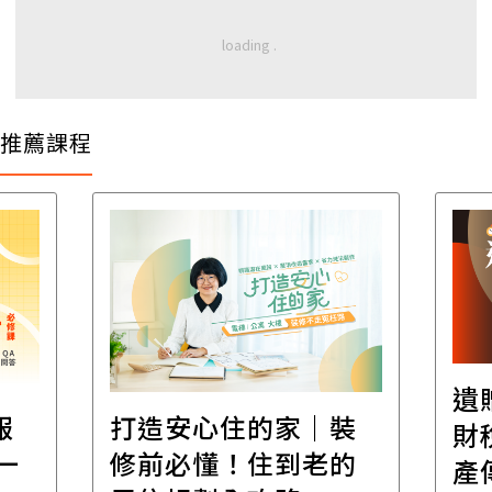
推薦課程
遺
報
打造安心住的家｜裝
財
一
修前必懂！住到老的
產