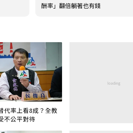
酬率」翻倍躺著也有錢
替代率上看8成？全教
受不公平對待