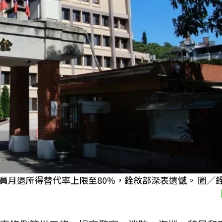
員月退所得替代率上限至80%，銓敘部深表遺憾。 圖／