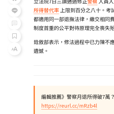
立法院7日三讀通過修正
警察
人員人
所得替代率
上限到百分之八十。考
都適用同一部退撫法律，繳交相同
制度首重的公平對待原理完全喪失
銓敘部表示，修法過程中已力陳不
遺憾。
編輯推薦》警察月退所得破7萬
https://reurl.cc/mRzb4l