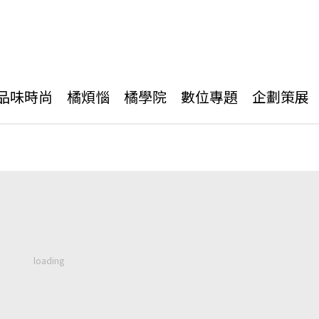
品味時尚
橘煩惱
橘學院
數位專題
企劃策展