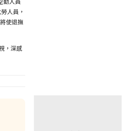
空勤人員
危勞人員，
將使退撫
視，深感