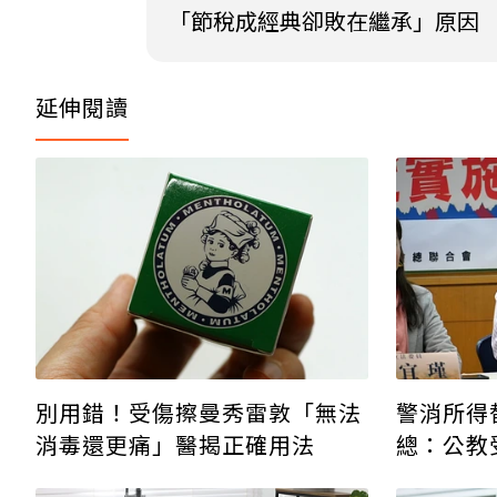
「節稅成經典卻敗在繼承」原因
延伸閱讀
別用錯！受傷擦曼秀雷敦「無法
警消所得
消毒還更痛」醫揭正確用法
總：公教