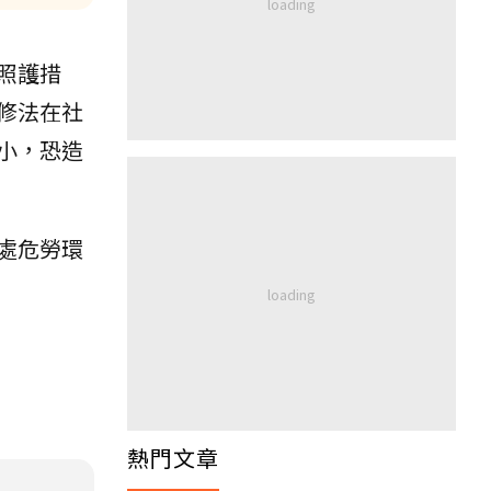
照護措
修法在社
小，恐造
處危勞環
熱門文章