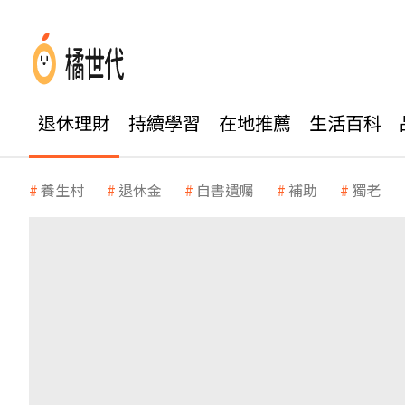
退休理財
持續學習
在地推薦
生活百科
養生村
退休金
自書遺囑
補助
獨老