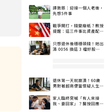
譚敦慈：迎接一個人老後，
先想5件事
戰爭開打，錢變廢紙？教授
提醒：這三件事比資產配置
更重要！
只想退休後穩穩領錢！她出
清 0056 換這 3 檔好股：
股價高點照樣買
退休第一天就崩潰！60歲
男對著超商便當懷疑人生
「一切好安靜」
家人臨終突喊「有人來接
我、要回家」？醫授回應方
式快學：避免抱憾終生