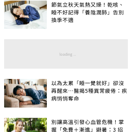
節氣立秋天氣熱又燥！乾咳、
睡不好記得「養陰潤肺」告別
換季不適
以為太累「睡一覺就好」卻沒
再醒來…醫揭5種異常疲倦：疾
病悄悄奪命
別讓高溫引發心血管危機！掌
握「免費＋漸進」避暑：3 招