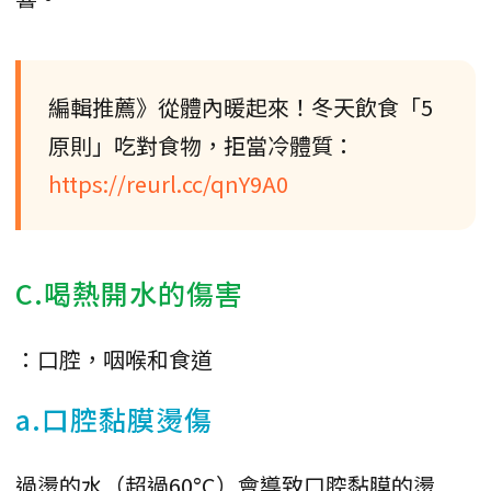
編輯推薦》從體內暖起來！冬天飲食「5
原則」吃對食物，拒當冷體質：
https://reurl.cc/qnY9A0
C.喝熱開水的傷害
：口腔，咽喉和食道
a.口腔黏膜燙傷
過燙的水（超過60°C）會導致口腔黏膜的燙