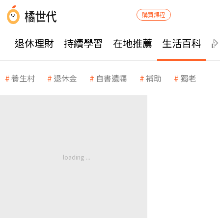
購買課程
退休理財
持續學習
在地推薦
生活百科
養生村
退休金
自書遺囑
補助
獨老