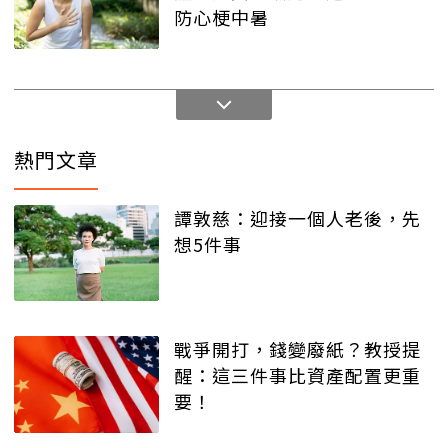
防心梗中暑
熱門文章
譚敦慈：迎接一個人老後，先
想5件事
戰爭開打，錢變廢紙？教授提
醒：這三件事比資產配置更重
要！