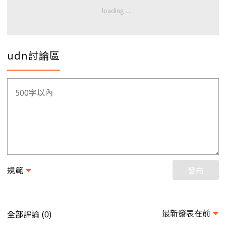
udn討論區
規範
發布
最新發表在前
全部評論 (
)
0