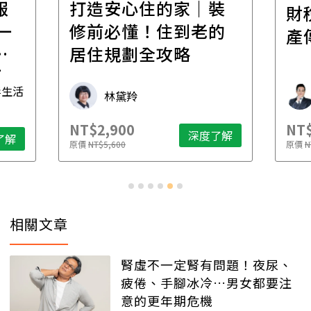
報
打造安心住的家｜裝
財
一
修前必懂！住到老的
產
一
居住規劃全攻略
先
毒生活
林黛羚
NT$2,900
NT$
深度了解
了解
原價
NT$5,600
原價
N
相關文章
腎虛不一定腎有問題！夜尿、
疲倦、手腳冰冷…男女都要注
意的更年期危機