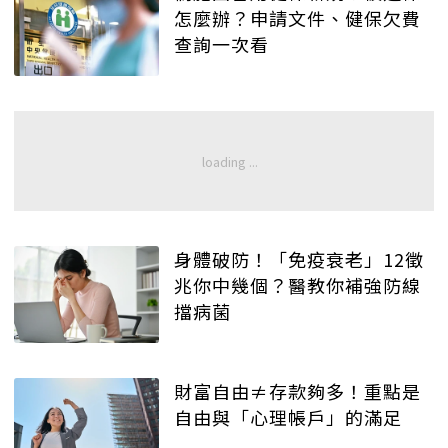
怎麼辦？申請文件、健保欠費
查詢一次看
身體破防！「免疫衰老」12徵
兆你中幾個？醫教你補強防線
擋病菌
財富自由≠存款夠多！重點是
自由與「心理帳戶」的滿足