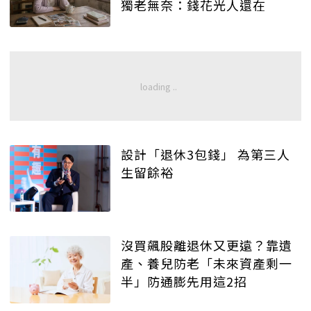
獨老無奈：錢花光人還在
設計「退休3包錢」 為第三人
生留餘裕
沒買飆股離退休又更遠？靠遺
產、養兒防老「未來資產剩一
半」防通膨先用這2招