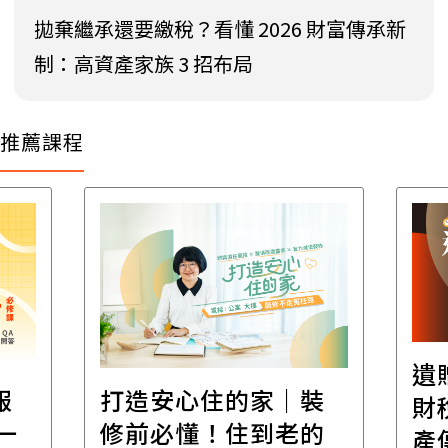
拋棄繼承還要繳稅？看懂 2026 財富傳承新
制：高資產家族 3 招布局
推薦課程
遺
報
打造安心住的家｜裝
財
一
修前必懂！住到老的
產