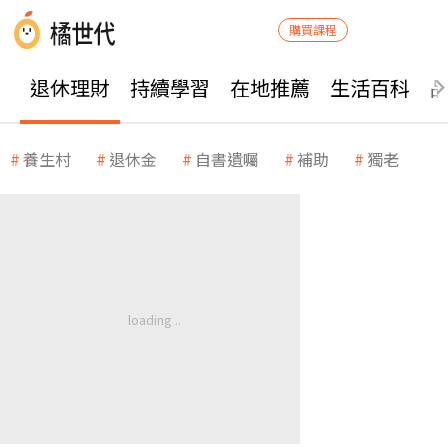
購買課程
退休理財
持續學習
在地推薦
生活百科
養生村
退休金
自書遺囑
補助
獨老