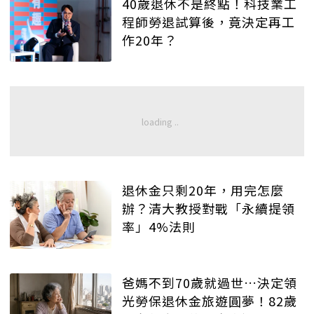
40歲退休不是終點！科技業工
程師勞退試算後，竟決定再工
作20年？
退休金只剩20年，用完怎麼
辦？清大教授對戰「永續提領
率」4%法則
爸媽不到70歲就過世…決定領
光勞保退休金旅遊圓夢！82歲