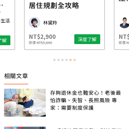
一
居住規劃全攻略
先
毒生活
林黛羚
NT$2,900
NT$
深度了解
了解
原價
NT$5,600
原價
N
相關文章
存夠退休金也難安心！老後最
怕詐騙、失智、長照風險 專
家：需要制度保護