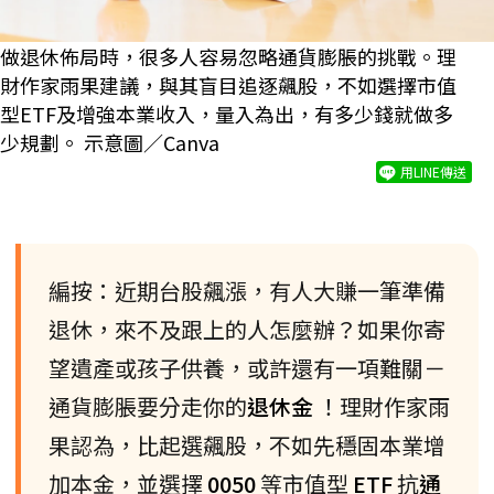
做退休佈局時，很多人容易忽略通貨膨脹的挑戰。理
財作家雨果建議，與其盲目追逐飆股，不如選擇市值
型ETF及增強本業收入，量入為出，有多少錢就做多
少規劃。 示意圖／Canva
用LINE傳送
編按：近期台股飆漲，有人大賺一筆準備
退休，來不及跟上的人怎麼辦？如果你寄
望遺產或孩子供養，或許還有一項難關－
通貨膨脹要分走你的
退休金
！理財作家雨
果認為，比起選飆股，不如先穩固本業增
加本金，並選擇
0050
等市值型
ETF
抗
通