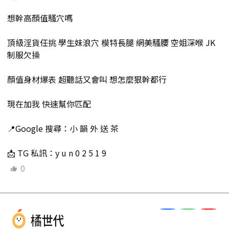
想幹高顏值騷穴嗎
頂級淫貨任挑 學生妹浪穴 模特長腿 網美騷腰 空姐深喉 JK
制服欠操
顏值身材爆表 超聽話又會叫 想怎麼狠幹都行
現在加我 快速幫你匹配
📍Google 搜尋：小 韻 外 送 茶
📩 TG 私訊：y u n 0 2 5 1 9
0