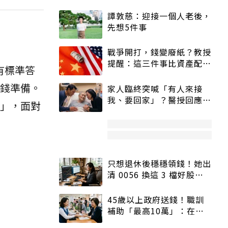
譚敦慈：迎接一個人老後，
先想5件事
戰爭開打，錢變廢紙？教授
提醒：這三件事比資產配置
有標準答
更重要！
錢準備。
家人臨終突喊「有人來接
我、要回家」？醫授回應方
會」，面對
式快學：避免抱憾終生
只想退休後穩穩領錢！她出
清 0056 換這 3 檔好股：
股價高點照樣買
45歲以上政府送錢！職訓
補助「最高10萬」：在
職、待業都能申請