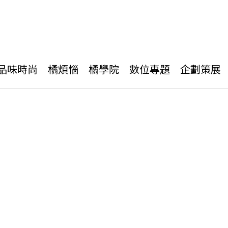
品味時尚
橘煩惱
橘學院
數位專題
企劃策展