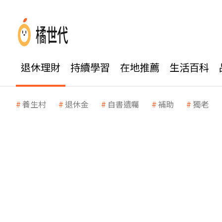
退休理財
持續學習
在地推薦
生活百科
養生村
退休金
自書遺囑
補助
獨老