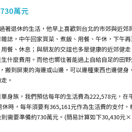
730萬元
開始過著退休的生活，他早上喜歡到台北的市郊與近郊
章雜誌，中午回家買菜、煮飯、用餐、午休，下午再
、用餐、休息；與朋友的交誼也多是健康的近郊健走
產生什麼費用。而他也嚮往著能過上自給自足的田野
子，搬到屏東的海邊或山邊，可以邊種東西也邊健身
的走。
身族，我們預估每年的生活費為222,578元，在
退休時，每年須要有365,161元作為生活費的支付
則需要準備約730萬元。(簡易計算如下30,430元×