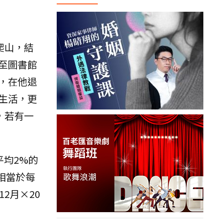
爬山，結
至圖書館
，在他退
生活，更
，若有一
平均2%的
，相當於每
12月×20