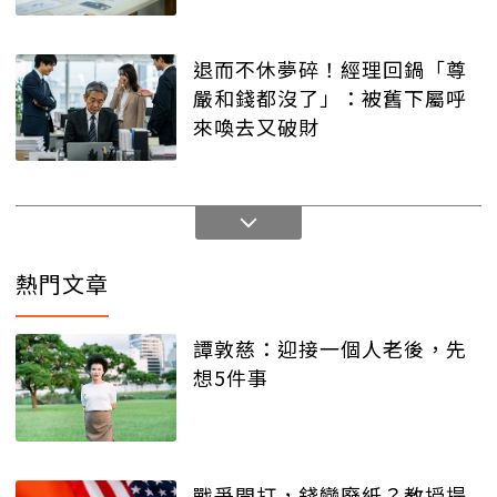
退而不休夢碎！經理回鍋「尊
嚴和錢都沒了」：被舊下屬呼
來喚去又破財
熱門文章
譚敦慈：迎接一個人老後，先
想5件事
戰爭開打，錢變廢紙？教授提