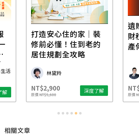
遺
報
打造安心住的家｜裝
財
一
修前必懂！住到老的
產
一
居住規劃全攻略
先
毒生活
林黛羚
NT$2,900
NT$
深度了解
了解
原價
NT$5,600
原價
N
相關文章