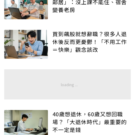
鄰居」：沒上課不能住、宿舍
變養老房
買到飆股就想辭職？很多人退
休後反而更憂鬱！「不用工作
＝快樂」觀念該改
40歲想退休，60歲又想回職
場？「大退休時代」最重要的
不一定是錢