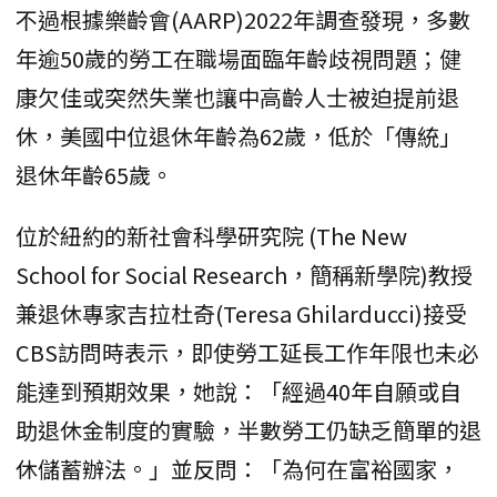
不過根據樂齡會(AARP)2022年調查發現，多數
年逾50歲的勞工在職場面臨年齡歧視問題；健
康欠佳或突然失業也讓中高齡人士被迫提前退
休，美國中位退休年齡為62歲，低於「傳統」
退休年齡65歲。
位於紐約的新社會科學研究院 (The New
School for Social Research，簡稱新學院)教授
兼退休專家吉拉杜奇(Teresa Ghilarducci)接受
CBS訪問時表示，即使勞工延長工作年限也未必
能達到預期效果，她說：「經過40年自願或自
助退休金制度的實驗，半數勞工仍缺乏簡單的退
休儲蓄辦法。」並反問：「為何在富裕國家，