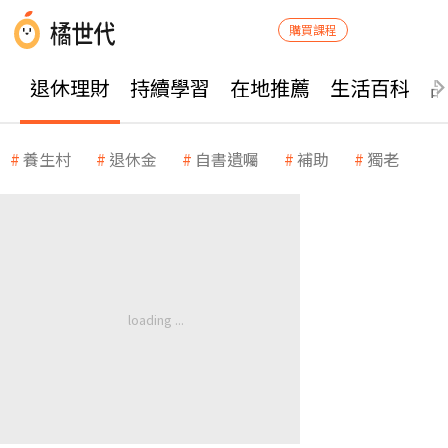
購買課程
退休理財
持續學習
在地推薦
生活百科
養生村
退休金
自書遺囑
補助
獨老