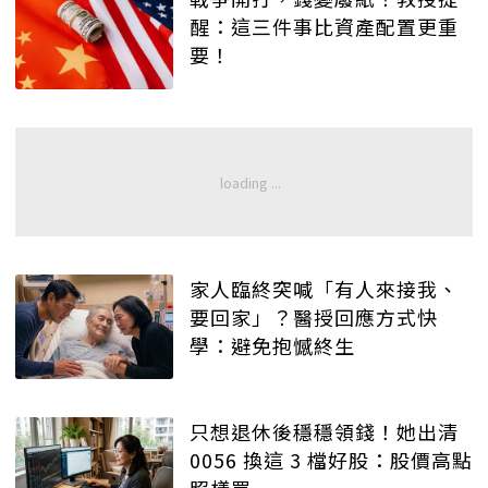
醒：這三件事比資產配置更重
要！
家人臨終突喊「有人來接我、
要回家」？醫授回應方式快
學：避免抱憾終生
只想退休後穩穩領錢！她出清
0056 換這 3 檔好股：股價高點