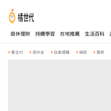
退休理財
持續學習
在地推薦
生活百科
養生村
退休金
自書遺囑
補助
獨老