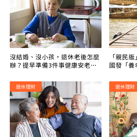
沒結婚、沒小孩，退休老後怎麼
「親民版
辦？提早準備3件事健康安老不
國發「養
煩惱
休移居
退休理財
退休理財