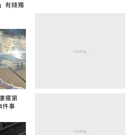
事」有錢獨
康擺第
4件事