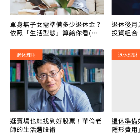
退休後月
單身無子女需準備多少退休金？
投資組合
依照「生活型態」算給你看(附
表格
退休理財
退休理財
逛賣場也能找到好股票！華倫老
退休準備
師的生活選股術
隱形費用
法抗通膨