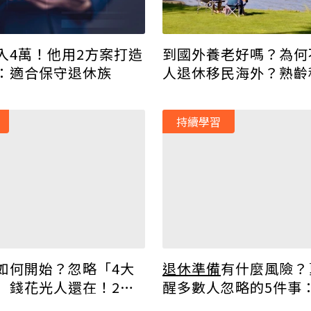
入4萬！他用2方案打造
到國外養老好嗎？為何
：適合保守退休族
人退休移民海外？熟齡
看！
持續學習
如何開始？忽略「4大
退休準備
有什麼風險？
」錢花光人還在！2方
醒多數人忽略的5件事
安心養老
休才安心！