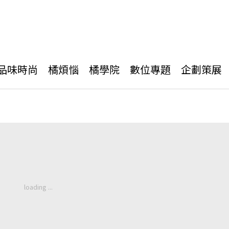
品味時尚
橘煩惱
橘學院
數位專題
企劃策展