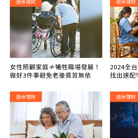
退休理財
退休理財
2024全
女性照顧家庭≠犧牲職場發展！
找出速配
做好3件事避免老後貧苦無依
村」要花
退休理財
退休理財