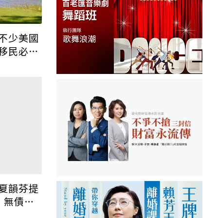
不少美國
移民必
夏韻芬提
：無債退