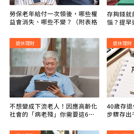
勞保老年給付一次領後，哪些權
存夠錢就
益會消失、哪些不變？（附表格
惱？提早
一起準備
退休理財
退休理財
不想變成下流老人！因應高齡化
40歲存
社會的「病老殘」你需要這6件
步驟存出
事
格