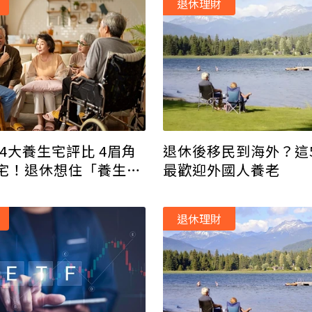
退休理財
台4大養生宅評比 4眉角
退休後移民到海外？這
宅！退休想住「養生
最歡迎外國人養老
多少錢？算給你看
退休理財