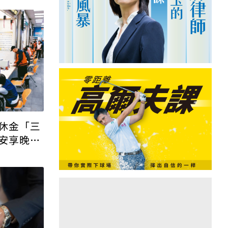
休金「三
安享晚