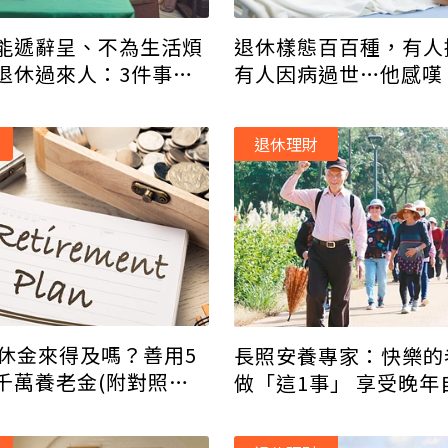
能遞辭呈、不為生活煩
退休樣態百百種，有人
退休過來人：3件事要
有人因病過世…他感嘆
事」太重要
退休理財
退休金來得及嗎？善用5
長照安養專家：快樂的
千萬養老金(附對照表
做「這1事」 享受晚年