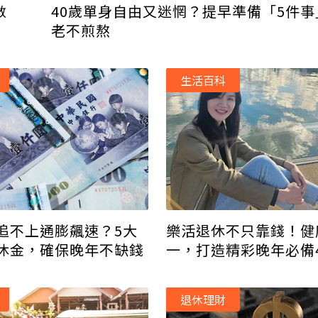
數
40歲單身自由又迷惘？提早準備「5件
老不煎熬
生活百科
追不上通膨飆速？5大
樂活退休不只靠錢！健
休金，確保晚年不缺錢
一，打造精彩晚年必備
退休理財