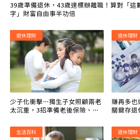
39歲準備退休，43歲達標辦離職！算對「這
字」財富自由事半功倍
退休理財
退休理財
賺再多也
少子化衝擊…獨生子女照顧兩老
關鍵存退
太沉重，3招準備老後保險、退
休金後盾
生活百科
退休理財