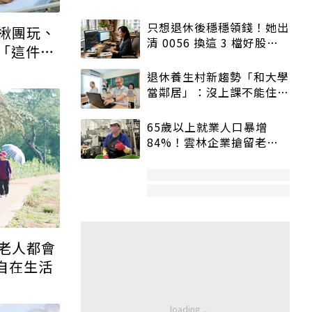
揪團玩、
「這件
老人都會
自在生活