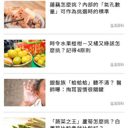
蓮藕怎麼挑？內部的「氣孔數
量」可作為挑選時的標準
生活百科
時令水果椪柑－又橘又綠該怎
麼挑？記得4原則
生活百科
銀髮族「蛤蛤蛤」聽不清？ 醫
師曝：掏耳習慣很關鍵
生活百科
「蔬菜之王」蘆筍怎麼挑？白