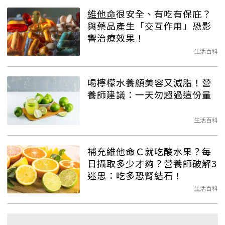
維他命
很安全、有吃有保庇？
與藥品產生「交互作用」恐影
響治療效果！
生活百科
喝檸檬水養顏美容又減脂！營
養師建議：一天勿超過這份量
生活百科
補充
維他命
Ｃ就吃酸水果？每
日攝取多少才夠？營養師破解3
迷思：吃多恐腎結石！
生活百科