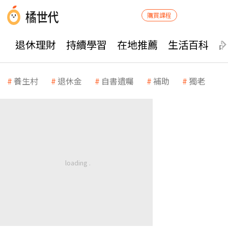
購買課程
退休理財
持續學習
在地推薦
生活百科
養生村
退休金
自書遺囑
補助
獨老