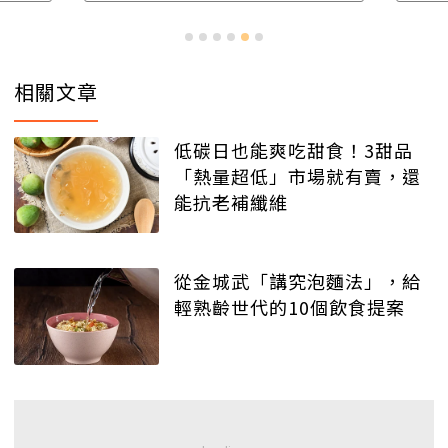
相關文章
低碳日也能爽吃甜食！3甜品
「熱量超低」市場就有賣，還
能抗老補纖維
從金城武「講究泡麵法」，給
輕熟齡世代的10個飲食提案