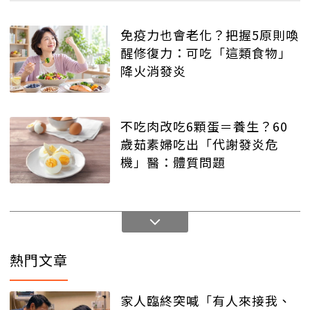
免疫力也會老化？把握5原則喚
醒修復力：可吃「這類食物」
降火消發炎
不吃肉改吃6顆蛋＝養生？60
歲茹素婦吃出「代謝發炎危
機」醫：體質問題
熱門文章
家人臨終突喊「有人來接我、