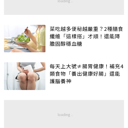
菜吃越多便秘越嚴重？2種膳食
纖維「這樣搭」才順！還能降
膽固醇穩血糖
每天上大號≠腸胃健康！補充4
類食物「養出健康好腸」還能
護腦養神