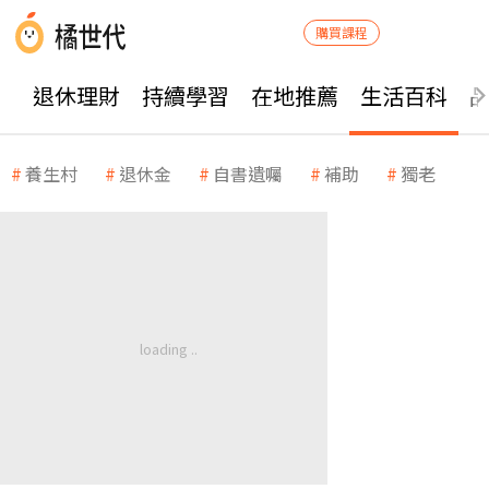
購買課程
退休理財
持續學習
在地推薦
生活百科
養生村
退休金
自書遺囑
補助
獨老