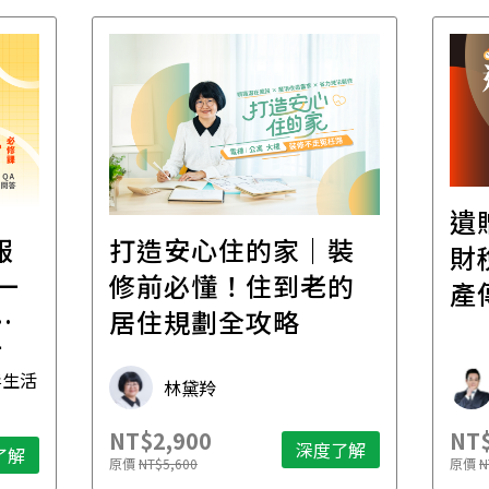
遺
報
打造安心住的家｜裝
財
一
修前必懂！住到老的
產
一
居住規劃全攻略
先
毒生活
林黛羚
NT$2,900
NT$
深度了解
了解
原價
NT$5,600
原價
N