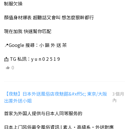
制服欠操
顏值身材爆表 超聽話又會叫 想怎麼狠幹都行
現在加我 快速幫你匹配
📍Google 搜尋：小 韻 外 送 茶
📩 TG 私訊：y u n 0 2 5 1 9
0
【夜魅】日本外送風俗店夜魅館&#xff5c; 東京/大阪
3 個月
出差外送小姐
內
首家为外国人提供与日本人同等服务的
日本上门风俗最全風俗資訊 | 素人・高級系・外送對應