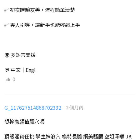
✅ 初次體驗友善，流程簡單清楚
✅ 專人引導，讓新手也能輕鬆上手
🌍 多語言支援
💬 中文｜Engl
0
G_117627514868702332
2 個月內
想幹高顏值騷穴嗎
頂級淫貨任挑 學生妹浪穴 模特長腿 網美騷腰 空姐深喉 JK