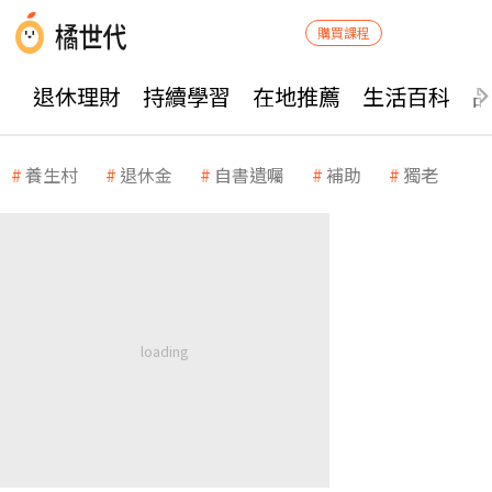
購買課程
退休理財
持續學習
在地推薦
生活百科
養生村
退休金
自書遺囑
補助
獨老