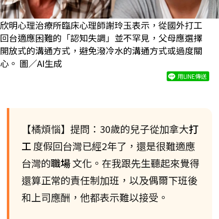
欣明心理治療所臨床心理師謝玲玉表示，從國外打工
回台適應困難的「認知失調」並不罕見，父母應選擇
開放式的溝通方式，避免潑冷水的溝通方式或過度關
心。 圖／AI生成
用LINE傳送
【橘煩惱】提問：30歲的兒子從加拿大
打
工
度假回台灣已經2年了，還是很難適應
台灣的
職場
文化。在我跟先生聽起來覺得
還算正常的責任制加班，以及偶爾下班後
和上司應酬，他都表示難以接受。