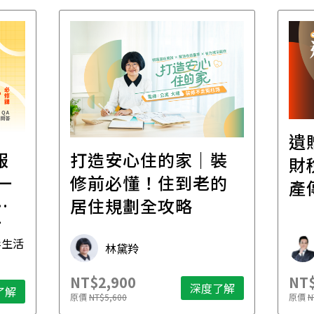
遺
報
打造安心住的家｜裝
財
一
修前必懂！住到老的
產
一
居住規劃全攻略
先
毒生活
林黛羚
NT$2,900
NT$
深度了解
了解
原價
NT$5,600
原價
N