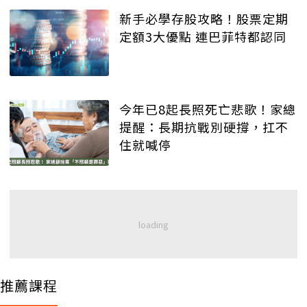
新手必學存股攻略！股票定期
定額3大優點 連巴菲特都認同
今年已8起長照死亡悲歌！家總
提醒：長期抗戰別硬撐，扛不
住就喊停
推薦課程