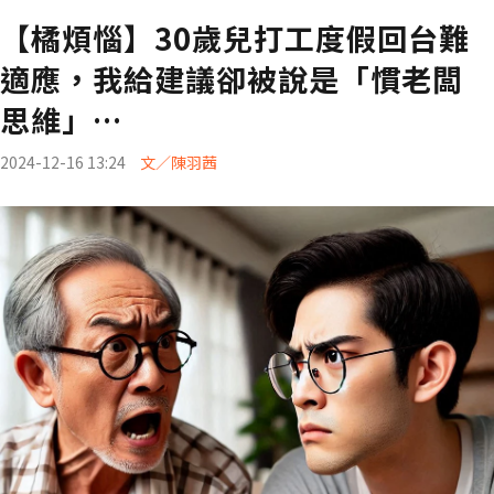
【橘煩惱】30歲兒打工度假回台難
適應，我給建議卻被說是「慣老闆
思維」…
2024-12-16 13:24
文／陳羽茜